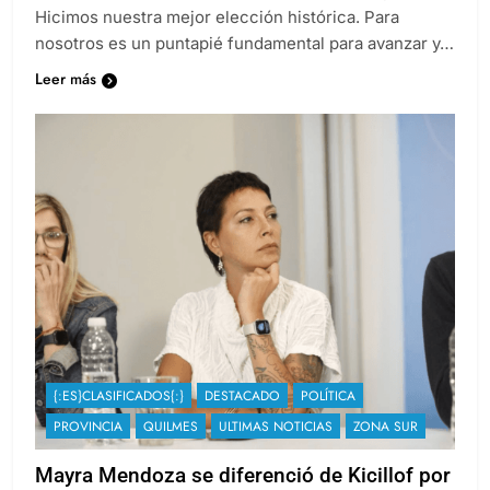
Provincia. «El resultado de la elección es inapelable.
Hicimos nuestra mejor elección histórica. Para
nosotros es un puntapié fundamental para avanzar y…
Leer más
{:ES}CLASIFICADOS{:}
DESTACADO
POLÍTICA
PROVINCIA
QUILMES
ULTIMAS NOTICIAS
ZONA SUR