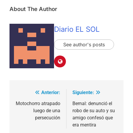
About The Author
Diario EL SOL
See author's posts
Anterior:
Siguiente:
Navegación
de
Motochorro atrapado
Bernal: denunció el
luego de una
robo de su auto y su
entradas
persecución
amigo confesó que
era mentira