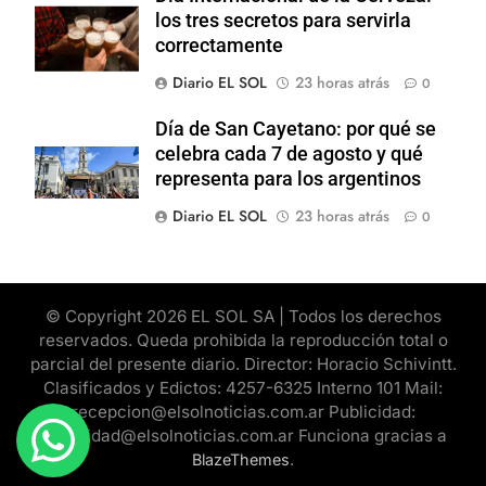
los tres secretos para servirla
correctamente
Diario EL SOL
23 horas atrás
0
Día de San Cayetano: por qué se
celebra cada 7 de agosto y qué
representa para los argentinos
Diario EL SOL
23 horas atrás
0
© Copyright 2026 EL SOL SA | Todos los derechos
reservados. Queda prohibida la reproducción total o
parcial del presente diario. Director: Horacio Schivintt.
Clasificados y Edictos: 4257-6325 Interno 101 Mail:
recepcion@elsolnoticias.com.ar Publicidad:
publicidad@elsolnoticias.com.ar Funciona gracias a
.
BlazeThemes