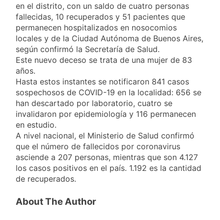
Ley de Propiedad
en el distrito, con un saldo de cuatro personas
La Diócesis de
Privada
fallecidas, 10 recuperados y 51 pacientes que
Quilmes celebra la
fiesta de San
permanecen hospitalizados en nosocomios
24 Horas Atrás
Cayetano
locales y de la Ciudad Autónoma de Buenos Aires,
La Línea 148 pasó a
según confirmó la Secretaría de Salud.
ser operada por La
Central de Vicente
Este nuevo deceso se trata de una mujer de 83
24 Horas Atrás
López
años.
La Municipalidad de
Hasta estos instantes se notificaron 841 casos
Quilmes limpió
sumideros y
sospechosos de COVID-19 en la localidad: 656 se
24 Horas Atrás
desagües en medio
han descartado por laboratorio, cuatro se
Transporte: un
de las lluvias
invalidaron por epidemiología y 116 permanecen
asistente virtual para
consultar
en estudio.
1 Día Atrás
infracciones en
A nivel nacional, el Ministerio de Salud confirmó
segundos
que el número de fallecidos por coronavirus
asciende a 207 personas, mientras que son 4.127
los casos positivos en el país. 1.192 es la cantidad
de recuperados.
About The Author