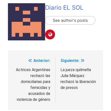
Diario EL SOL
See author's posts
Anterior:
Siguiente:
Navegación
de
Actrices Argentinas
La jueza quilmeña
rechazó las
Julia Márquez
entradas
domiciliarias para
rechazó la liberación
femicidas y
de presos
acusados de
violencia de género