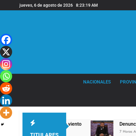
Saltar
jueves, 6 de agosto de 2026
8:23:20 AM
al
contenido
NACIONALES
PROVIN
 y fuertes ráfagas de viento
Denunciaron pena
7 Horas Atrás
TITULARES