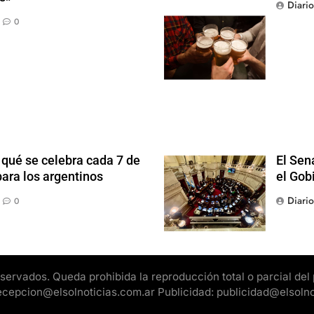
Diari
0
 qué se celebra cada 7 de
El Sen
ara los argentinos
el Gob
Diari
0
rvados. Queda prohibida la reproducción total o parcial del pr
 recepcion@elsolnoticias.com.ar Publicidad: publicidad@elsoln