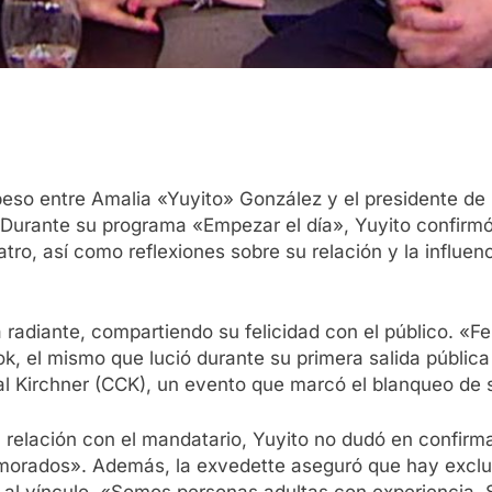
eso entre Amalia «Yuyito» González y el presidente de l
 Durante su programa «Empezar el día», Yuyito confirmó
eatro, así como reflexiones sobre su relación y la influe
diante, compartiendo su felicidad con el público. «Feli
, el mismo que lució durante su primera salida pública c
al Kirchner (CCK), un evento que marcó el blanqueo de
u relación con el mandatario, Yuyito no dudó en confirm
morados». Además, la exvedette aseguró que hay exclus
al vínculo. «Somos personas adultas con experiencia. 