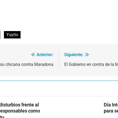
Yuyito
Anterior:
Siguiente:
r su chicana contra Maradona
El Gobierno en contra de la 
isturbios frente al
Día In
s responsables como
para s
s»