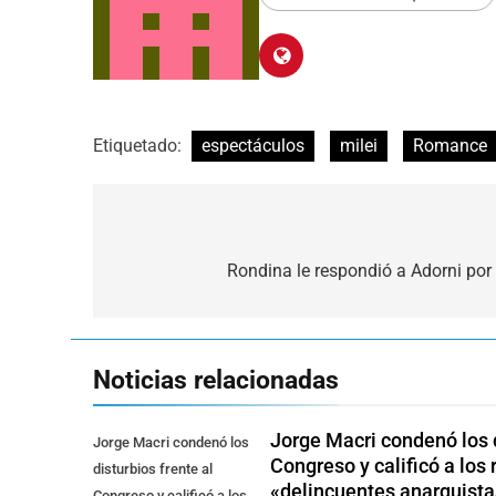
Etiquetado:
espectáculos
milei
Romance
Navegación
de
Rondina le respondió a Adorni po
entradas
Noticias relacionadas
Jorge Macri condenó los d
Jorge Macri condenó los
Congreso y calificó a lo
disturbios frente al
«delincuentes anarquista
Congreso y calificó a los