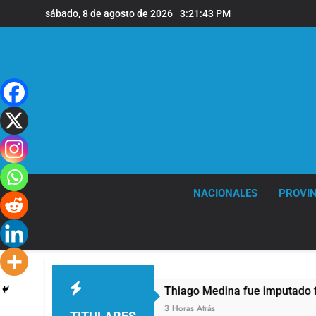
Saltar
sábado, 8 de agosto de 2026
3:21:45 PM
al
contenido
NACIONALES
PROVIN
Thiago Medina fue imputado formalmente por 
3 Horas Atrás