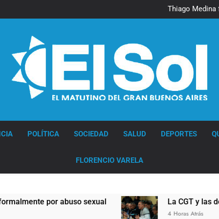
Murió Jorge 
Thiago Medina 
La CGT y las dos CTA profu
Murió Jorge 
Thiago Medina 
La CGT y las dos CTA profu
Diario EL SOL
CIA
POLÍTICA
SOCIEDAD
SALUD
DEPORTES
Q
FLORENCIO VARELA
abuso sexual
La CGT y las dos CTA profundiza
4 Horas Atrás