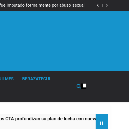
Messi, padre de Lionel Messi, a los 68 años
fue imputado formalmente por abuso sexual
ndizan su plan de lucha con nuevas marchas
contra el Gobierno
Messi, padre de Lionel Messi, a los 68 años
fue imputado formalmente por abuso sexual
ndizan su plan de lucha con nuevas marchas
contra el Gobierno
UILMES
BERAZATEGUI
n su plan de lucha con nuevas marchas contra el Gobierno