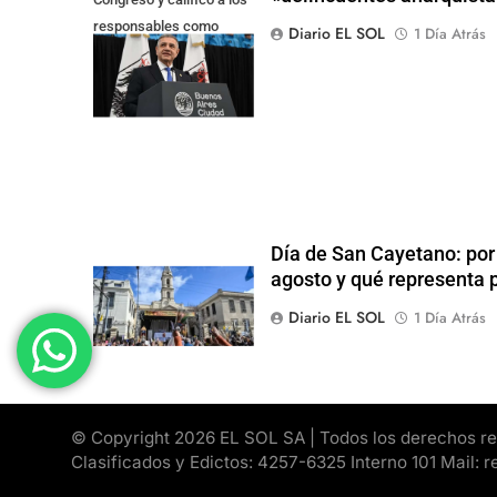
responsables como
Diario EL SOL
1 Día Atrás
"delincuentes
anarquistas"
Día de San Cayetano: por
agosto y qué representa p
Diario EL SOL
1 Día Atrás
© Copyright 2026 EL SOL SA | Todos los derechos rese
Clasificados y Edictos: 4257-6325 Interno 101 Mail: