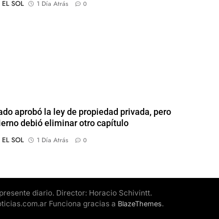
o EL SOL
1 Día Atrás
0
ado aprobó la ley de propiedad privada, pero
ierno debió eliminar otro capítulo
o EL SOL
1 Día Atrás
0
esente diario. Director: Horacio Schivintt.
oticias.com.ar Funciona gracias a
.
BlazeThemes