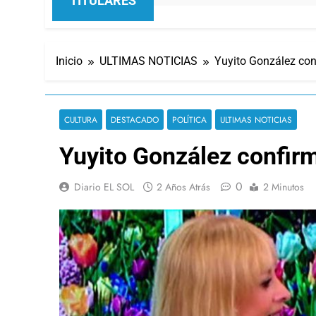
TITULARES
Inicio
ULTIMAS NOTICIAS
Yuyito González co
CULTURA
DESTACADO
POLÍTICA
ULTIMAS NOTICIAS
Yuyito González confir
0
Diario EL SOL
2 Años Atrás
2 Minutos