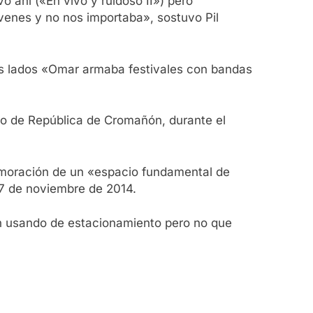
 ahí («En vivo y ruidoso II») pero
óvenes y no nos importaba», sostuvo Pil
os lados «Omar armaba festivales con bandas
io de República de Cromañón, durante el
emoración de un «espacio fundamental de
17 de noviembre de 2014.
an usando de estacionamiento pero no que