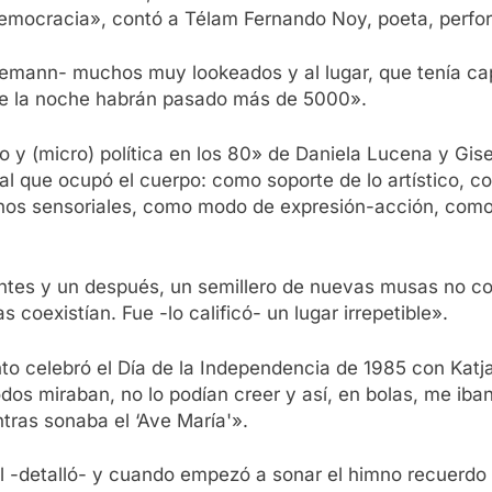
 democracia», contó a Télam Fernando Noy, poeta, perfor
Alemann- muchos muy lookeados y al lugar, que tenía c
 de la noche habrán pasado más de 5000».
o y (micro) política en los 80» de Daniela Lucena y Gi
ral que ocupó el cuerpo: como soporte de lo artístico, c
os sensoriales, como modo de expresión-acción, como 
ntes y un después, un semillero de nuevas musas no c
coexistían. Fue -lo calificó- un lugar irrepetible».
 celebró el Día de la Independencia de 1985 con Katj
dos miraban, no lo podían creer y así, en bolas, me iba
tras sonaba el ‘Ave María'».
 -detalló- y cuando empezó a sonar el himno recuerdo 