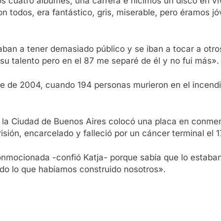
cuatro álbumes, una carrera e hicimos un disco en vivo
n todos, era fantástico, gris, miserable, pero éramos j
ban a tener demasiado público y se iban a tocar a otr
u talento pero en el 87 me separé de él y no fui más».
re de 2004, cuando 194 personas murieron en el incend
o la Ciudad de Buenos Aires colocó una placa en conm
sión, encarcelado y falleció por un cáncer terminal el 
conmocionada -confió Katja- porque sabía que lo estab
do lo que habíamos construido nosotros».