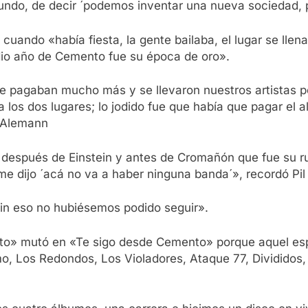
fundo, de decir ´podemos inventar una nueva sociedad
cuando «había fiesta, la gente bailaba, el lugar se lle
dio año de Cemento fue su época de oro».
e pagaban mucho más y se llevaron nuestros artistas 
 los dos lugares; lo jodido fue que había que pagar el 
ó Alemann
espués de Einstein y antes de Cromañón que fue su ruin
me dijo ´acá no va a haber ninguna banda´», recordó Pil 
in eso no hubiésemos podido seguir».
to» mutó en «Te sigo desde Cemento» porque aquel esp
umo, Los Redondos, Los Violadores, Ataque 77, Dividid