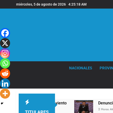
Saltar
miércoles, 5 de agosto de 2026
4:25:19 AM
al
contenido
NACIONALES
PROVIN
uertes ráfagas de viento
Denunciaron penalme
2 Horas Atrás
TITULARES