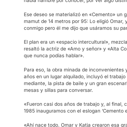
había hambre por conocer, por ver algo distin
Ese deseo se materializó en «Cemento» un 
mamut de 14 metros por 95: Lo eligió Omar, y
conmigo pero él me dijo que usáramos su pa
El plan era un «espacio intercultural», mezcl
resaltó la actriz de «Amo y señor» y «Alta 
que nunca podías hablar».
Para eso, la obra minada de inconvenientes y
años en un lugar alquilado, incluyó el trabajo
mediante, la pista de baile y un gran escena
mesas y sillas para conversar.
«Fueron casi dos años de trabajo y, al final, c
1985 inauguramos con el eslogan ‘Cemento e
«Ahí nace todo, Omar y Katja crearon esa gra