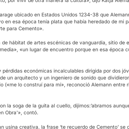
to, por vivir de otra manera la cultura», dijo Katja Alem
garage ubicado en Estados Unidos 1234-38 que Aleman
o en esa época tenía plata que había heredado de mi pad
rte para Cemento».
a de hábitat de artes escénicas de vanguardia, sitio de
Comedia», «un lugar de encuentro porque en esa época cu
 pérdidas económicas incalculables dirigida por dos jó
 de un arquitecto y un ingeniero de sonido que dividiero
rio («me lo construí para mí», reconoció Alemann entre r
on la soga de la guita al cuello, dijimos:’abramos aunque 
n Obra'», contó.
n usina creativa, la frase ‘te recuerdo de Cemento’ se 