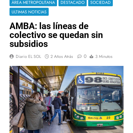
ÁREA METROPOLITANA
DESTACADO
SOCIEDAD
ULTIMAS NOTICIAS
AMBA: las líneas de
colectivo se quedan sin
subsidios
0
Diario EL SOL
2 Años Atrás
3 Minutos