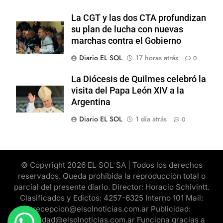
La CGT y las dos CTA profundizan
su plan de lucha con nuevas
marchas contra el Gobierno
Diario EL SOL
17 horas atrás
0
La Diócesis de Quilmes celebró la
visita del Papa León XIV a la
Argentina
Diario EL SOL
1 día atrás
0
© Copyright 2026 EL SOL SA | Todos los derechos
reservados. Queda prohibida la reproducción total o
parcial del presente diario. Director: Horacio Schivintt.
Clasificados y Edictos: 4257-6325 Interno 101 Mail:
recepcion@elsolnoticias.com.ar Publicidad:
publicidad@elsolnoticias.com.ar Funciona gracias a