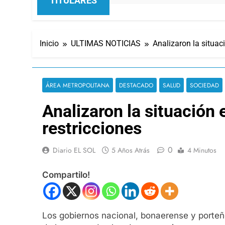
TITULARES
Inicio
ULTIMAS NOTICIAS
Analizaron la situa
ÁREA METROPOLITANA
DESTACADO
SALUD
SOCIEDAD
Analizaron la situación
restricciones
0
Diario EL SOL
5 Años Atrás
4 Minutos
Compartilo!
Los gobiernos nacional, bonaerense y porteñ