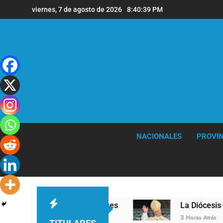
Saltar
viernes, 7 de agosto de 2026
8:40:40 PM
al
contenido
NACIONALES
PROVIN
 en la sede de Quilmes
La Diócesis de Quilmes
3 Horas Atrás