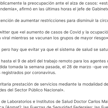
blicamente la preocupación ante el alza de casos: «es
ndemia», afirmó en las últimas horas el jefe de Gabinete
ntención de aumentar restricciones para disminuir la cir
Twitter que «el aumento de casos de Covid y la ocupaci
ón viral mientras se vacunan los grupos de mayor riesgo»
pero hay que evitar ya que el sistema de salud se satu
 hasta el 9 de abril del trabajo remoto para los agentes
medida tomada la semana pasada, el 28 de marzo -que ven
 registrados por coronavirus.
ioritaria prestación de servicios mediante la modalidad d
ades del Sector Público Nacional».
de Laboratorios e Institutos de Salud Doctor Carlos Ma
 (Anmat); las Fuerzas de Seguridad Federales; las Fuer