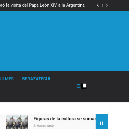
boxeo de primer nivel en la sede de Quilmes
ó la visita del Papa León XIV a la Argentina
ron a la marcha frente al Congreso contra la
Ley de Propiedad Privada
los activos argentinos: cayeron las acciones
 riesgo país quedó al borde de los 450 puntos
boxeo de primer nivel en la sede de Quilmes
ó la visita del Papa León XIV a la Argentina
ron a la marcha frente al Congreso contra la
Ley de Propiedad Privada
los activos argentinos: cayeron las acciones
 riesgo país quedó al borde de los 450 puntos
UILMES
BERAZATEGUI
Figuras de la cultura se sumaron a la marcha frente al 
5 Horas Atrás