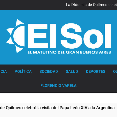
La noche del Afro Quilmeño: 
La Diócesis de Quilmes celebr
Figuras de la cultura se suma
Nueva jornada negativa para 
en Wall Street y el
La noche del Afro Quilmeño: 
La Diócesis de Quilmes celebr
Figuras de la cultura se suma
Nueva jornada negativa para 
en Wall Street y el
Diario EL SOL
CIA
POLÍTICA
SOCIEDAD
SALUD
DEPORTES
Q
FLORENCIO VARELA
 celebró la visita del Papa León XIV a la Argentina