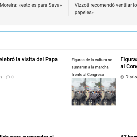
Moreira: «esto es para Sava»
Vizzoti recomendó ventilar l
papeles»
lebró la visita del Papa
Figura
Figuras de la cultura se
al Con
sumaron a la marcha
frente al Congreso
Diari
ás
0
contra la Ley de
Propiedad Privada