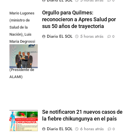
Diario EL SOL
5 horas atrás
0
Orgullo para Quilmes:
Mario Lugones
reconocieron a Apres Salud por
(ministro de
sus 50 años de trayectoria
Salud de la
Nación), Luis
Diario EL SOL
5 horas atrás
0
Maria Degrossi
(Presidente de
Apres Salud) y
Cristian Mazza
(Presidente de
ALAMI)
Se notificaron 21 nuevos casos de
la fiebre chikungunya en el país
Diario EL SOL
6 horas atrás
0