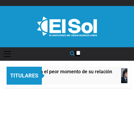
Saltar
al
contenido
Diario EL SOL
entina y Brasil, en el peor momento de su relación
TITULARES
inutos Atrás