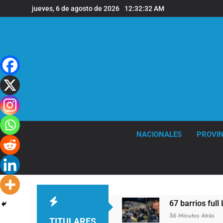
Saltar
jueves, 6 de agosto de 2026
12:32:32 AM
al
contenido
NACIONALES
PROVIN
ontra Pity Alvarez
67 barrios full LED en Flore
56 Minutos Atrás
TITULARES