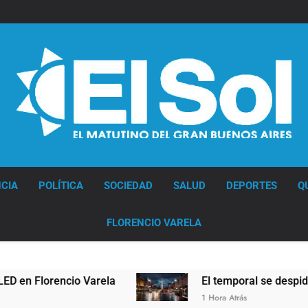
Diario EL SOL
CIA
POLÍTICA
SOCIEDAD
SALUD
DEPORTES
Q
FLORENCIO VARELA
ncio Varela
El temporal se despide del AMBA: 
1 Hora Atrás