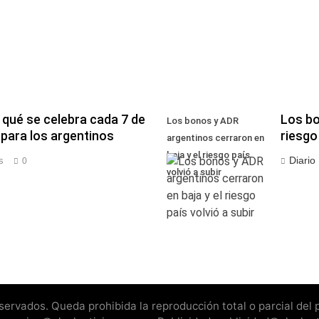
 qué se celebra cada 7 de
Los bo
Los bonos y ADR
para los argentinos
riesgo 
argentinos cerraron en
baja y el riesgo país
Diario
s
0
volvió a subir
rvados. Queda prohibida la reproducción total o parcial del pr