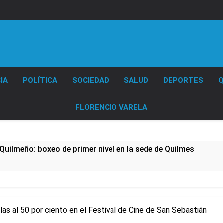
Diario EL SOL
IA
POLÍTICA
SOCIEDAD
SALUD
DEPORTES
Q
FLORENCIO VARELA
Quilmeño: boxeo de primer nivel en la sede de Quilmes
lmes celebró la visita del Papa León XIV a la Argentina
ura se sumaron a la marcha frente al Congreso contra la Ley 
las al 50 por ciento en el Festival de Cine de San Sebastián