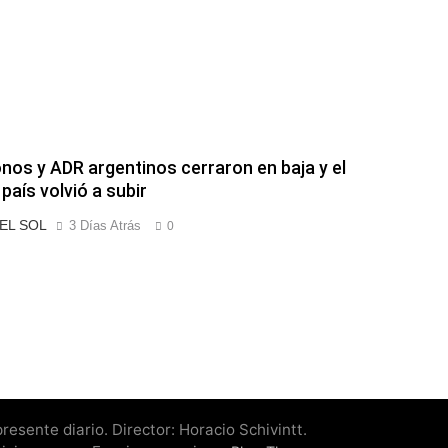
nos y ADR argentinos cerraron en baja y el
país volvió a subir
 EL SOL
3 Días Atrás
0
esente diario. Director: Horacio Schivintt.