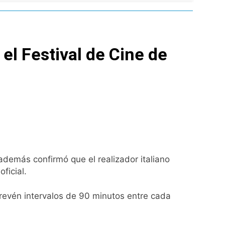
l Street y el riesgo país quedó al borde
nsables como «delincuentes anarquistas»
el Festival de Cine de
turas más bajas de la semana
a los argentinos
ro capítulo
además confirmó que el realizador italiano
rivada: hubo detenidos y
ficial.
revén intervalos de 90 minutos entre cada