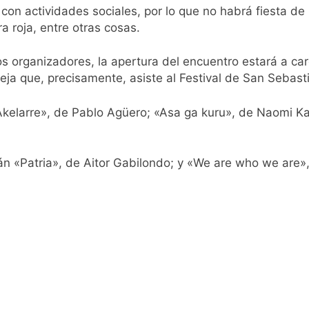
con actividades sociales, por lo que no habrá fiesta de i
pide del AMBA: cuándo dejará de llover y llega una ola de fr
a roja, entre otras cosas.
ntra la Ley de Propiedad Privada de Milei
s organizadores, la apertura del encuentro estará a car
reja que, precisamente, asiste al Festival de San Sebast
cretario de Seguridad de Quilmes, Hernán Ocampo, tras la dif
 «Akelarre», de Pablo Agüero; «Asa ga kuru», de Naomi K
confirmó que tuvo un «brote psicótico» por consumo con F
rán «Patria», de Aitor Gabilondo; y «We are who we are
 consiguió la mayoría y rechazó el pedido del peronismo de 
n al Congreso contra el proyecto oficial de Ley de Propieda
lmes celebra la fiesta de San Cayetano
 a ser operada por La Central de Vicente López