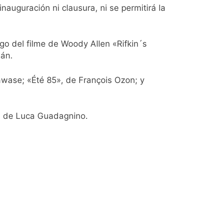
nauguración ni clausura, ni se permitirá la
ío con mínimas cercanas a 1°C
go del filme de Woody Allen «Rifkin´s
ián.
usión de chats privados
awase; «Été 85», de François Ozon; y
acundo Moyano
», de Luca Guadagnino.
girar el proyecto a comisión
d Privada