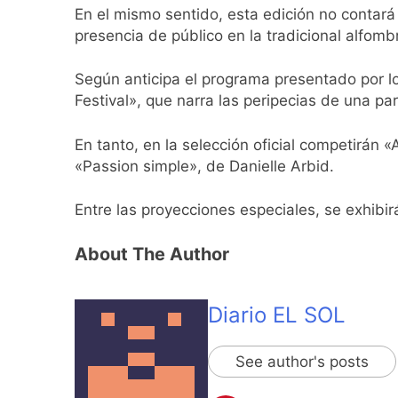
1 Día Atrás
En el mismo sentido, esta edición no contará 
El temporal se des
presencia de público en la tradicional alfombr
1 Día Atrás
Kicillof marchó co
Según anticipa el programa presentado por lo
Festival», que narra las peripecias de una pa
1 Día Atrás
Renunció el subse
En tanto, en la selección oficial competirán
1 Día Atrás
Candela Arizaga 
«Passion simple», de Danielle Arbid.
1 Día Atrás
Entre las proyecciones especiales, se exhibi
La Libertad Avanza
1 Día Atrás
About The Author
Masiva movilizació
1 Día Atrás
La Diócesis de Qui
Diario EL SOL
1 Día Atrás
La Línea 148 pasó
See author's posts
1 Día Atrás