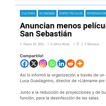
Nueva jornada nega
de los 450 puntos
15 Horas Atrás
CULTURA
ECONOMÍA
ESPECTÁCULOS
INTERNACIO
Jorge Macri conde
16 Horas Atrás
Anuncian menos película
Día Internacional 
San Sebastián
17 Horas Atrás
El frío polar se i
0
Diario EL SOL
6 Años Atrás
2 Minutos
17 Horas Atrás
Día de San Cayetan
Compartilo!
17 Horas Atrás
El Senado aprobó l
17 Horas Atrás
Así lo informó la organización a través de u
Incidentes frente 
enfrentamientos
Luca Guadagnino, director de «Llámame por tu
1 Día Atrás
La Fiscalía rechaz
Junto a la reducción de proyecciones y de b
1 Día Atrás
función, para la desinfección de las salas.
67 barrios full LE