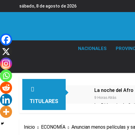
Saltar
sábado, 8 de agosto de 2026
al
contenido
NACIONALES
PROVINC
La noche del Afro 
9 Horas Atrás
TITULARES
La Diócesis de Qui
11 Horas Atrás
Figuras de la cult
Inicio
ECONOMÍA
Anuncian menos películas y sa
14 Horas Atrás