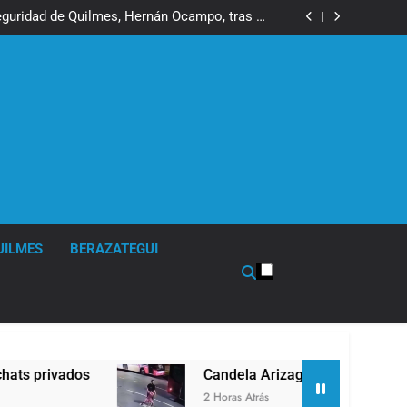
ó contra la Ley de Propiedad Privada de Milei
eguridad de Quilmes, Hernán Ocampo, tras la
difusión de chats privados
 tuvo un «brote psicótico» por consumo con
Facundo Moyano
a mayoría y rechazó el pedido del peronismo
de girar el proyecto a comisión
ó contra la Ley de Propiedad Privada de Milei
eguridad de Quilmes, Hernán Ocampo, tras la
difusión de chats privados
 tuvo un «brote psicótico» por consumo con
Facundo Moyano
a mayoría y rechazó el pedido del peronismo
de girar el proyecto a comisión
UILMES
BERAZATEGUI
ivados
Candela Arizaga confirmó que tuvo un
2 Horas Atrás