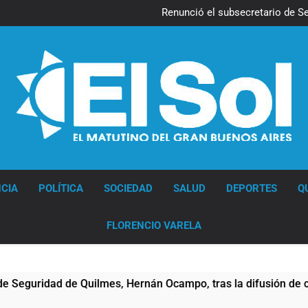
Kicillof march
Renunció el subsecretario de S
Candela Arizaga confirmó que
La Libertad Avanza consiguió l
Kicillof march
Renunció el subsecretario de S
Candela Arizaga confirmó que
La Libertad Avanza consiguió l
Diario EL SOL
CIA
POLÍTICA
SOCIEDAD
SALUD
DEPORTES
Q
FLORENCIO VARELA
idad de Quilmes, Hernán Ocampo, tras la difusión de chats pr