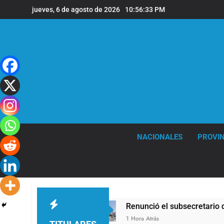
Saltar
jueves, 6 de agosto de 2026
10:56:34 PM
al
contenido
NACIONALES
PROVIN
a de Milei
Renunció el subsecretario de Segur
1 Hora Atrás