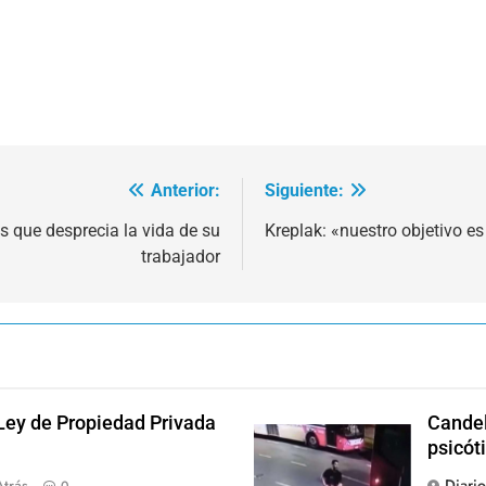
Anterior:
Siguiente:
s que desprecia la vida de su
Kreplak: «nuestro objetivo es
trabajador
 Ley de Propiedad Privada
Candel
psicót
Diari
Atrás
0