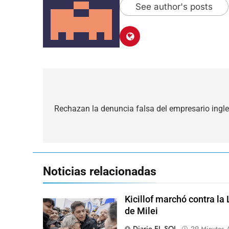
See author's posts
Navegación
de
Rechazan la denuncia falsa del empresario ingle
entradas
Noticias relacionadas
Kicillof marchó contra la
de Milei
Diario EL SOL
29 Minutos 