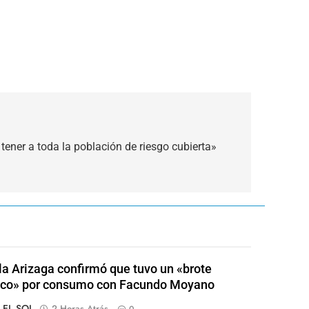
 tener a toda la población de riesgo cubierta»
a Arizaga confirmó que tuvo un «brote
ico» por consumo con Facundo Moyano
o EL SOL
2 Horas Atrás
0