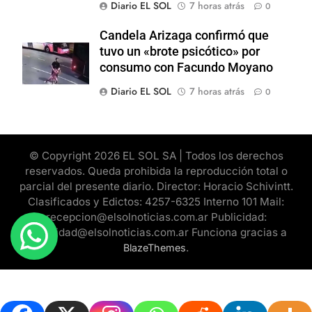
Diario EL SOL
7 horas atrás
0
Candela Arizaga confirmó que
tuvo un «brote psicótico» por
consumo con Facundo Moyano
Diario EL SOL
7 horas atrás
0
© Copyright 2026 EL SOL SA | Todos los derechos
reservados. Queda prohibida la reproducción total o
parcial del presente diario. Director: Horacio Schivintt.
Clasificados y Edictos: 4257-6325 Interno 101 Mail:
recepcion@elsolnoticias.com.ar Publicidad:
publicidad@elsolnoticias.com.ar Funciona gracias a
.
BlazeThemes