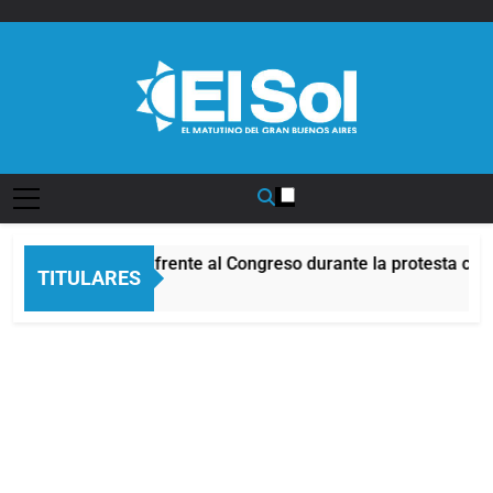
Saltar
al
contenido
Diario EL SOL
Incidentes frente al Congreso durante la protesta con
TITULARES
4 Horas Atrás