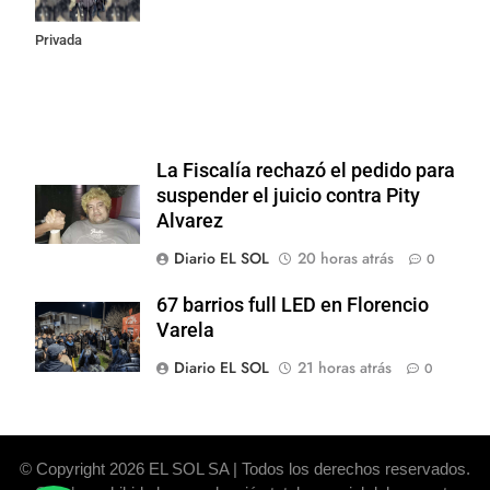
Propiedad
Privada
La Fiscalía rechazó el pedido para
suspender el juicio contra Pity
Alvarez
Diario EL SOL
20 horas atrás
0
67 barrios full LED en Florencio
Varela
Diario EL SOL
21 horas atrás
0
© Copyright 2026 EL SOL SA | Todos los derechos reservados.