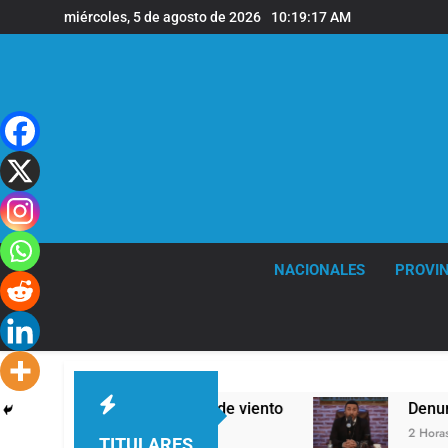
Saltar
miércoles, 5 de agosto de 2026
10:19:18 AM
al
contenido
NACIONALES
PROVIN
as y fuertes ráfagas de viento
Denunciaron pe
2 Horas Atrás
TITULARES