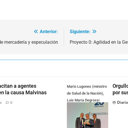
Anterior:
Siguiente:
de mercadería y especulación
Proyecto 0: Agilidad en la Ge
citan a agentes
Orgull
Mario Lugones (ministro
en la causa Malvinas
por su
de Salud de la Nación),
Luis Maria Degrossi
Diari
s
0
(Presidente de Apres
Salud) y Cristian Mazza
(Presidente de ALAMI)