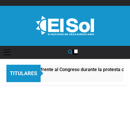
Saltar
al
contenido
Diario EL SOL
Incidentes frente al Congreso durante la protesta cont
TITULARES
9 Horas Atrás