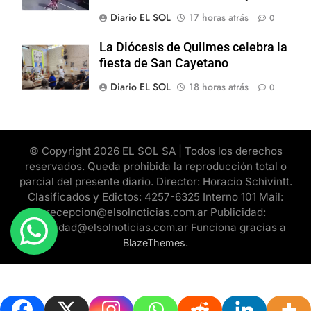
Diario EL SOL
17 horas atrás
0
La Diócesis de Quilmes celebra la
fiesta de San Cayetano
Diario EL SOL
18 horas atrás
0
© Copyright 2026 EL SOL SA | Todos los derechos
reservados. Queda prohibida la reproducción total o
parcial del presente diario. Director: Horacio Schivintt.
Clasificados y Edictos: 4257-6325 Interno 101 Mail:
recepcion@elsolnoticias.com.ar Publicidad:
publicidad@elsolnoticias.com.ar Funciona gracias a
.
BlazeThemes