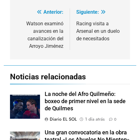
Anterior:
Siguiente:
Navegación
de
Watson examinó
Racing visita a
avances en la
Arsenal en un duelo
entradas
canalización del
de necesitados
Arroyo Jiménez
Noticias relacionadas
La noche del Afro Quilmeño:
boxeo de primer nivel en la sede
de Quilmes
Diario EL SOL
1 día atrás
0
Una gran convocatoria en la obra
teatral «Los Abuelos No Mienten»