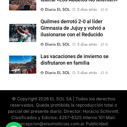
Diario EL SOL
2 días atrás
0
Quilmes derrotó 2-0 al líder
Gimnasia de Jujuy y volvió a
ilusionarse con el Reducido
Diario EL SOL
3 días atrás
0
Las vacaciones de invierno se
disfrutaron en familia
Diario EL SOL
3 días atrás
0
© Copyright 2026 EL SOL SA | Todos los derechos
reservados. Queda prohibida la reproducción total o
parcial del presente diario. Director: Horacio Schivintt.
Clasificados y Edictos: 4257-6325 Interno 101 Mail:
recepcion@elsolnoticias.com.ar Publicidad: