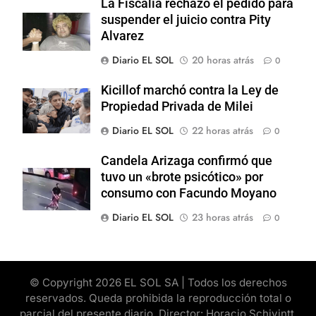
La Fiscalía rechazó el pedido para
suspender el juicio contra Pity
Alvarez
Diario EL SOL
20 horas atrás
0
Kicillof marchó contra la Ley de
Propiedad Privada de Milei
Diario EL SOL
22 horas atrás
0
Candela Arizaga confirmó que
tuvo un «brote psicótico» por
consumo con Facundo Moyano
Diario EL SOL
23 horas atrás
0
© Copyright 2026 EL SOL SA | Todos los derechos
reservados. Queda prohibida la reproducción total o
parcial del presente diario. Director: Horacio Schivintt.