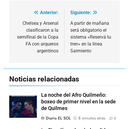
Anterior:
Siguiente:
Navegación
de
Chelsea y Arsenal
A partir de mañana
clasificaron a la
será obligatorio el
entradas
semifinal de la Copa
sistema «Reservá tu
FA con arqueros
tren» en la línea
argentinos
Sarmiento
Noticias relacionadas
La noche del Afro Quilmeño:
boxeo de primer nivel en la sede
de Quilmes
Diario EL SOL
8 minutos atrás
0