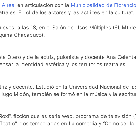
ntra la Ley de Propiedad Privada de Milei
 Aires
, en articulación con la
Municipalidad de Florencio
rales. El rol de los actores y las actrices en la cultura”.
cretario de Seguridad de Quilmes, Hernán Ocampo, tras la dif
 jueves, a las 18, en el Salón de Usos Múltiples (SUM) 
confirmó que tuvo un «brote psicótico» por consumo con F
squina Chacabuco).
 consiguió la mayoría y rechazó el pedido del peronismo de 
ieta Otero y de la actriz, guionista y docente Ana Celent
n al Congreso contra el proyecto oficial de Ley de Propieda
sar la identidad estética y los territorios teatrales.
lmes celebra la fiesta de San Cayetano
triz y docente. Estudió en la Universidad Nacional de l
 a ser operada por La Central de Vicente López
 Hugo Midón, también se formó en la música y la escritu
e Quilmes limpió sumideros y desagües en medio de las lluvi
xi”, ficción que es serie web, programa de televisión (
istente virtual para consultar infracciones en segundos
e Teatro”, dos temporadas en La comedia y “Como ser la