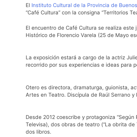
Kicillof marchó co
El
Instituto Cultural de la Provincia de Buenos
17 Horas Atrás
“Café Cultura” con la consigna “Territorios Teat
Renunció el subse
18 Horas Atrás
El encuentro de Café Cultura se realiza este
Candela Arizaga 
Histórico de Florencio Varela (25 de Mayo e
18 Horas Atrás
La Libertad Avanza
18 Horas Atrás
La exposición estará a cargo de la actriz Jul
Masiva movilizació
recorrido por sus experiencias e ideas para pen
19 Horas Atrás
La Diócesis de Qui
19 Horas Atrás
Otero es directora, dramaturga, guionista, ac
La Línea 148 pasó
Artes en Teatro. Discípula de Raúl Serrano y
19 Horas Atrás
La Municipalidad d
19 Horas Atrás
Desde 2012 coescribe y protagoniza “Según Ro
Transporte: un as
Televisa), dos obras de teatro (“La obrita d
21 Horas Atrás
dos libros.