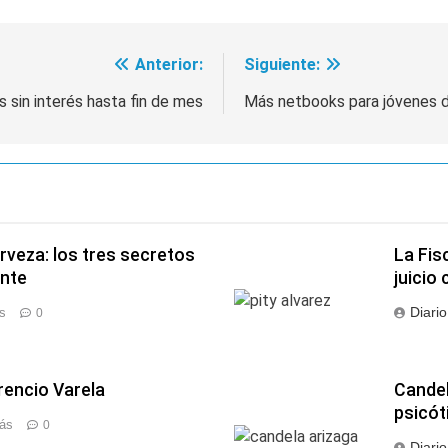
Anterior:
Siguiente:
 sin interés hasta fin de mes
Más netbooks para jóvenes 
erveza: los tres secretos
La Fis
ente
juicio 
Diari
s
0
orencio Varela
Candel
psicó
rás
0
Diari