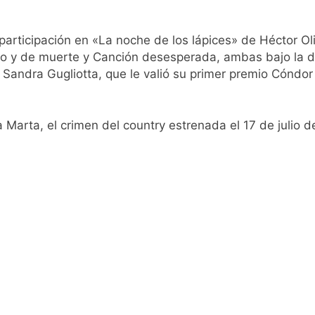
oria en la obra teatral «Los Abuelos No Mienten»
: cortes, desvíos y operativo de seguridad por la protesta c
participación en «La noche de los lápices» de Héctor Oli
o y de muerte y Canción desesperada, ambas bajo la di
 Sandra Gugliotta, que le valió su primer premio Cóndor
a Marta, el crimen del country estrenada el 17 de julio