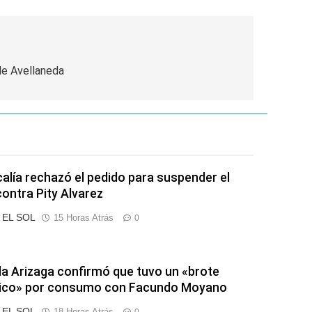
de Avellaneda
calía rechazó el pedido para suspender el
contra Pity Alvarez
o EL SOL
15 Horas Atrás
0
a Arizaga confirmó que tuvo un «brote
tico» por consumo con Facundo Moyano
o EL SOL
18 Horas Atrás