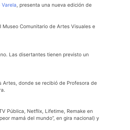
 Varela
, presenta una nueva edición de
usión de chats privados
del Museo Comunitario de Artes Visuales e
acundo Moyano
girar el proyecto a comisión
ano. Las disertantes tienen previsto un
d Privada
as Artes, donde se recibió de Profesora de
ra.
as
TV Pública, Netflix, Lifetime, Remake en
 peor mamá del mundo”, en gira nacional) y