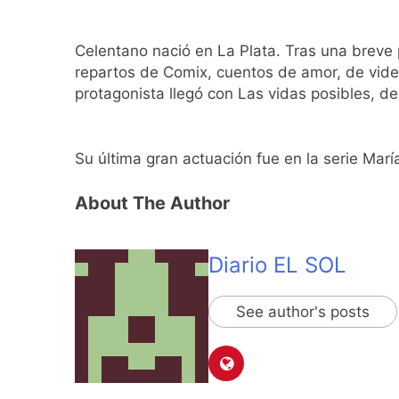
Una gran convocat
22 Horas Atrás
Marcha al Congreso
Celentano nació en La Plata. Tras una breve 
1 Día Atrás
repartos de Comix, cuentos de amor, de vide
protagonista llegó con Las vidas posibles, de
Su última gran actuación fue en la serie Marí
About The Author
Diario EL SOL
See author's posts