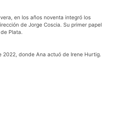
ontra la reforma de la Ley de Tierras
vera, en los años noventa integró los
rección de Jorge Coscia. Su primer papel
 de Plata.
 de 2022, donde Ana actuó de Irene Hurtig.