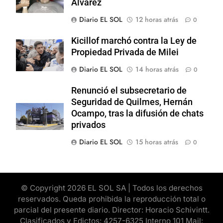
Alvarez
Diario EL SOL
12 horas atrás
0
Kicillof marchó contra la Ley de
Propiedad Privada de Milei
Diario EL SOL
14 horas atrás
0
Renunció el subsecretario de
Seguridad de Quilmes, Hernán
Ocampo, tras la difusión de chats
privados
Diario EL SOL
15 horas atrás
0
© Copyright 2026 EL SOL SA | Todos los derechos
reservados. Queda prohibida la reproducción total o
parcial del presente diario. Director: Horacio Schivintt.
Clasificados y Edictos: 4257-6325 Interno 101 Mail: