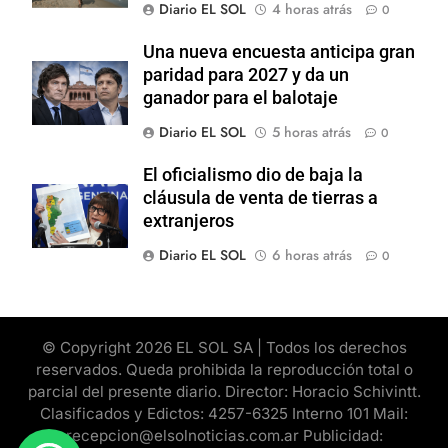
Diario EL SOL
4 horas atrás
0
Una nueva encuesta anticipa gran
paridad para 2027 y da un
ganador para el balotaje
Diario EL SOL
5 horas atrás
0
El oficialismo dio de baja la
cláusula de venta de tierras a
extranjeros
Diario EL SOL
6 horas atrás
0
© Copyright 2026 EL SOL SA | Todos los derechos
reservados. Queda prohibida la reproducción total o
parcial del presente diario. Director: Horacio Schivintt.
Clasificados y Edictos: 4257-6325 Interno 101 Mail:
recepcion@elsolnoticias.com.ar Publicidad: