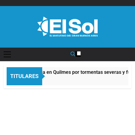
Saltar
al
contenido
Diario EL SOL
Alerta naranja en Quilmes por tormentas severas y fuert
TITULARES
2 Horas Atrás