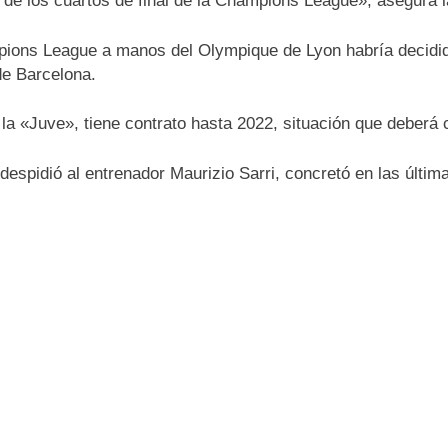
a de los cuartos de final de la Champions League», asegura 
mpions League a manos del Olympique de Lyon habría decidi
de Barcelona.
 la «Juve», tiene contrato hasta 2022, situación que deberá
 despidió al entrenador Maurizio Sarri, concretó en las últi