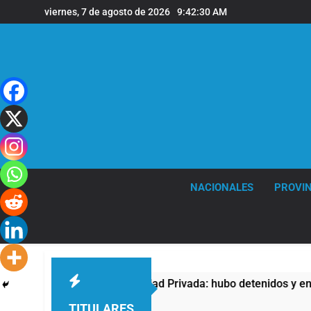
Saltar
viernes, 7 de agosto de 2026
9:42:30 AM
al
contenido
NACIONALES
PROVIN
contra la Ley de Propiedad Privada: hubo detenidos y enfrenta
TITULARES