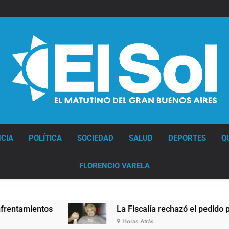
Diario EL SOL
CIA
POLÍTICA
SOCIEDAD
SALUD
DEPORTES
Q
FLORENCIO VARELA
mientos
La Fiscalía rechazó el pedido para sus
9 Horas Atrás