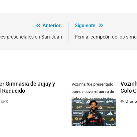
Anterior:
Siguiente:
es presenciales en San Juan
Pernía, campeón de los simu
der Gimnasia de Jujuy y
Vozinh
Vozinha fue presentado
el Reducido
Colo C
como nuevo refuerzo de
Colo Colo y promete dar
Diari
0
pelea por el arco