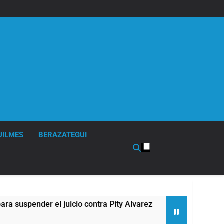
UILMES
BERAZATEGUI
pender el juicio contra Pity Alvarez
67 barrios
10 Horas Atr