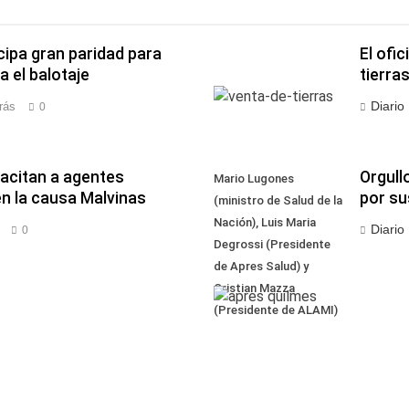
ipa gran paridad para
El ofic
 el balotaje
tierra
Diario
rás
0
acitan a agentes
Orgull
Mario Lugones
n la causa Malvinas
por su
(ministro de Salud de la
Nación), Luis Maria
Diario
0
Degrossi (Presidente
de Apres Salud) y
Cristian Mazza
(Presidente de ALAMI)