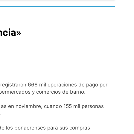
Malvinas
ia
ncia»
ratuita
e registraron 666 mil operaciones de pago por
 por el arco
upermercados y comercios de barrio.
idas en noviembre, cuando 155 mil personas
.
diferencias ideológicas
 de los bonaerenses para sus compras