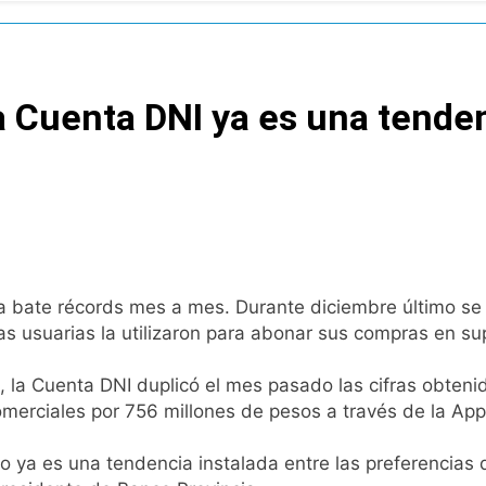
ra capacitan a agentes municipales de Quilmes en la causa 
mes: reconocieron a Apres Salud por sus 50 años de trayector
a Cuenta DNI ya es una tende
las intervenciones hídricas en Berazategui y Quilmes
nuevos casos de la fiebre chikungunya en el país
invierno se disfrutaron en familia
ede del Festival de Cine de la India 2026 con entrada libre y g
ncia bate récords mes a mes. Durante diciembre último s
ntado como nuevo refuerzo de Colo Colo y promete dar pelea
as usuarias la utilizaron para abonar sus compras en s
gentinos cerraron en baja y el riesgo país volvió a subir
d, la Cuenta DNI duplicó el mes pasado las cifras obten
merciales por 756 millones de pesos a través de la App
ó a Brasil tras la rebaja diplomática y atribuyó la medida a 
 ya es una tendencia instalada entre las preferencias