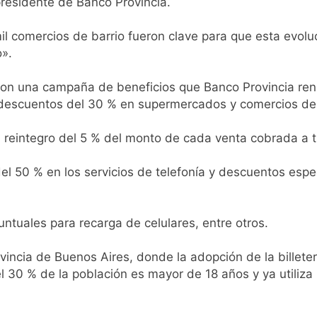
residente de Banco Provincia.
ma en Buenos Aires este miércoles 5 de agosto: vuelve el frí
il comercios de barrio fueron clave para que esta evolu
ita del papa León XIV a la Argentina
o».
mnasia de Jujuy con la necesidad de volver al triunfo
e con una campaña de beneficios que Banco Provincia r
n descuentos del 30 % en supermercados y comercios de
las críticas al fiscal por presuntas contradicciones en la in
 reintegro del 5 % del monto de cada venta cobrada a tr
do Moyano, pero sigue imputado con graves cargos
l 50 % en los servicios de telefonía y descuentos espe
bó que Sofía Clerici no recibió dinero de Insaurralde
ta más a los jóvenes del AMBA y del interior con trabajos pr
tuales para recarga de celulares, entre otros.
n contra la Ley de Tierras y por San Cayetano
ovincia de Buenos Aires, donde la adopción de la billete
 30 % de la población es mayor de 18 años y ya utiliza 