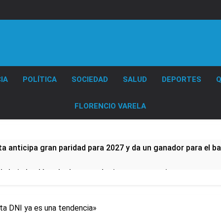
Diario EL SOL
IA
POLÍTICA
SOCIEDAD
SALUD
DEPORTES
Q
FLORENCIO VARELA
a anticipa gran paridad para 2027 y da un ganador para el ba
de baja la cláusula de venta de tierras a extranjeros
lmes a un hombre que amenazó a Milei a través de TikTok
ta DNI ya es una tendencia»