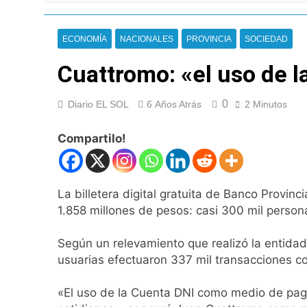
Veteranos de Guer
3 Horas Atrás
Orgullo para Quil
ECONOMÍA
NACIONALES
PROVINCIA
SOCIEDAD
4 Horas Atrás
Cuattromo: «el uso de l
Siguen avanzando 
4 Horas Atrás
Se notificaron 21 
0
Diario EL SOL
6 Años Atrás
2 Minutos
4 Horas Atrás
Compartilo!
Las vacaciones de 
6 Horas Atrás
Berazategui será s
7 Horas Atrás
La billetera digital gratuita de Banco Provi
Vozinha fue prese
1.858 millones de pesos: casi 300 mil person
8 Horas Atrás
Los bonos y ADR ar
Según un relevamiento que realizó la entida
usuarias efectuaron 337 mil transacciones co
9 Horas Atrás
Argentina respondi
«El uso de la Cuenta DNI como medio de pago
10 Horas Atrás