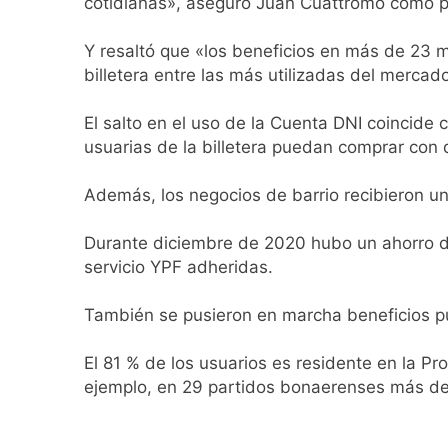
cotidianas», aseguró Juan Cuattromo como p
Cómo estará el cli
11 Horas Atrás
Y resaltó que «los beneficios en más de 23 m
Confirmaron la vis
billetera entre las más utilizadas del mercad
11 Horas Atrás
Quilmes recibe a Gi
El salto en el uso de la Cuenta DNI coincid
11 Horas Atrás
usuarias de la billetera puedan comprar co
Caso Loan: crecen 
21 Horas Atrás
Además, los negocios de barrio recibieron un
Liberaron a Facun
22 Horas Atrás
Durante diciembre de 2020 hubo un ahorro de
Un peritaje compro
servicio YPF adheridas.
23 Horas Atrás
La morosidad afec
También se pusieron en marcha beneficios pun
23 Horas Atrás
Sindicatos marcha
El 81 % de los usuarios es residente en la Pr
1 Día Atrás
ejemplo, en 29 partidos bonaerenses más del