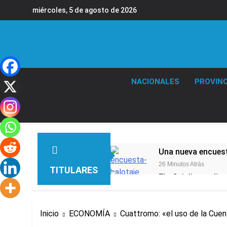
Saltar
miércoles, 5 de agosto de 2026
al
contenido
NACIONALES
PROVINC
Una nueva encuest
26 Minutos Atrás
TITULARES
El oficialismo dio 
2 Horas Atrás
Detuvieron en Qui
Inicio
ECONOMÍA
Cuattromo: «el uso de la Cuen
3 Horas Atrás