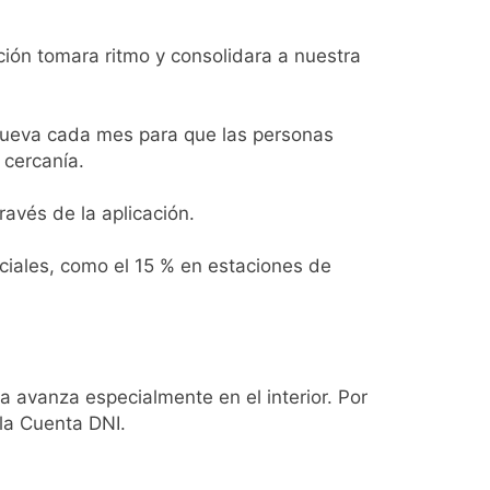
o polar al AMBA
ción tomara ritmo y consolidara a nuestra
enueva cada mes para que las personas
 cercanía.
vestigación
avés de la aplicación.
ciales, como el 15 % en estaciones de
ecarios
ra avanza especialmente en el interior. Por
la Cuenta DNI.