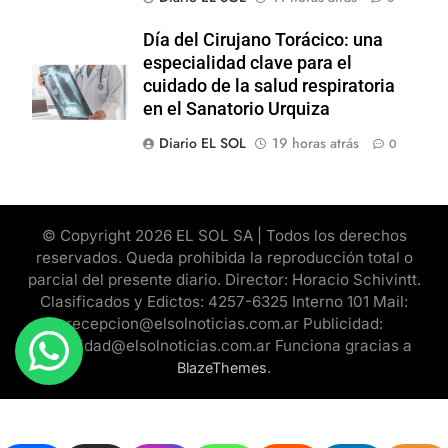
Día del Cirujano Torácico: una
especialidad clave para el
cuidado de la salud respiratoria
en el Sanatorio Urquiza
Diario EL SOL
19 horas atrás
0
© Copyright 2026 EL SOL SA | Todos los derechos
reservados. Queda prohibida la reproducción total o
parcial del presente diario. Director: Horacio Schivintt.
Clasificados y Edictos: 4257-6325 Interno 101 Mail:
recepcion@elsolnoticias.com.ar Publicidad:
publicidad@elsolnoticias.com.ar Funciona gracias a
.
BlazeThemes