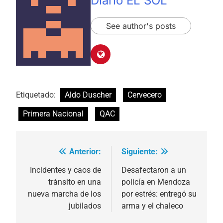
Diario EL SOL
See author's posts
Etiquetado:
Aldo Duscher
Cervecero
Primera Nacional
QAC
Anterior:
Siguiente:
Navegación
de
Incidentes y caos de
Desafectaron a un
tránsito en una
policía en Mendoza
entradas
nueva marcha de los
por estrés: entregó su
jubilados
arma y el chaleco