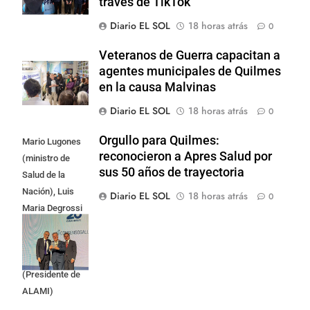
través de TikTok
Diario EL SOL
18 horas atrás
0
Veteranos de Guerra capacitan a
agentes municipales de Quilmes
en la causa Malvinas
Diario EL SOL
18 horas atrás
0
Orgullo para Quilmes:
Mario Lugones
reconocieron a Apres Salud por
(ministro de
sus 50 años de trayectoria
Salud de la
Nación), Luis
Diario EL SOL
18 horas atrás
0
Maria Degrossi
(Presidente de
Apres Salud) y
Cristian Mazza
(Presidente de
ALAMI)