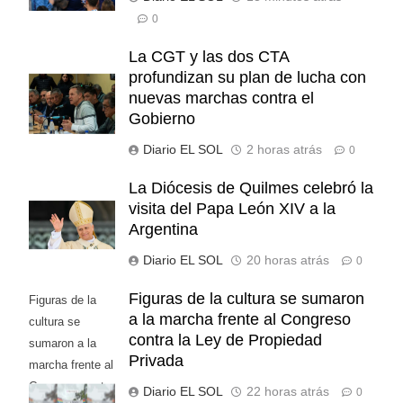
0
La CGT y las dos CTA
profundizan su plan de lucha con
nuevas marchas contra el
Gobierno
Diario EL SOL
2 horas atrás
0
La Diócesis de Quilmes celebró la
visita del Papa León XIV a la
Argentina
Diario EL SOL
20 horas atrás
0
Figuras de la cultura se sumaron
Figuras de la
a la marcha frente al Congreso
cultura se
contra la Ley de Propiedad
sumaron a la
Privada
marcha frente al
Congreso contra
Diario EL SOL
22 horas atrás
0