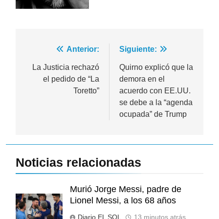
Navegación
Anterior:
Siguiente:
de
La Justicia rechazó
Quirno explicó que la
el pedido de “La
demora en el
entradas
Toretto”
acuerdo con EE.UU.
se debe a la “agenda
ocupada” de Trump
Noticias relacionadas
Murió Jorge Messi, padre de
Lionel Messi, a los 68 años
Diario EL SOL
13 minutos atrás