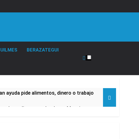
UILMES
BERAZATEGUI
an ayuda pide alimentos, dinero o trabajo
ara despedir a su padre Jorge Messi