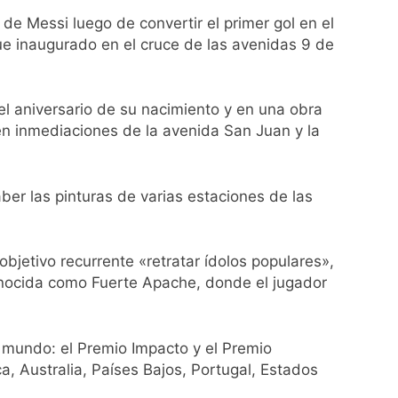
a los argentinos
 de Messi luego de convertir el primer gol en el
ue inaugurado en el cruce de las avenidas 9 de
ro capítulo
rivada: hubo detenidos y
el aniversario de su nacimiento y en una obra
en inmediaciones de la avenida San Juan y la
ber las pinturas de varias estaciones de las
ío con mínimas cercanas a 1°C
objetivo recurrente «retratar ídolos populares»,
onocida como Fuerte Apache, donde el jugador
 mundo: el Premio Impacto y el Premio
, Australia, Países Bajos, Portugal, Estados