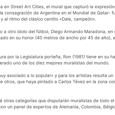
o: por qué se celebra cada 7 de agosto y qué representa par
a en Street Art Cities, el mural que capturó la expresión
la consagración de Argentina en el Mundial de Qatar- f
a ley de propiedad privada, pero el Gobierno debió eliminar ot
 y al ritmo del clásico cantito «Dale, campeón».
al Congreso durante la protesta contra la Ley de Propiedad P
do a otro ídolo del fútbol, Diego Armando Maradona, en 
eado en su honor (40 metros de ancho por 45 de alto), 
ó el pedido para suspender el juicio contra Pity Alvarez
a por la Legislatura porteña, Ron (1981) tiene en su ha
D en Florencio Varela
derado uno de los diez mejores muralistas del mundo.
pide del AMBA: cuándo dejará de llover y llega una ola de fr
y asociado a lo popular» y para los artistas resulta un 
re otros, que haya pintado a Carlos Tévez en la zona c
ntra la Ley de Propiedad Privada de Milei
á otras categorías que disputarán muralistas de todo el
on un panel de expertos de Alemania, Colombia, Bélgica