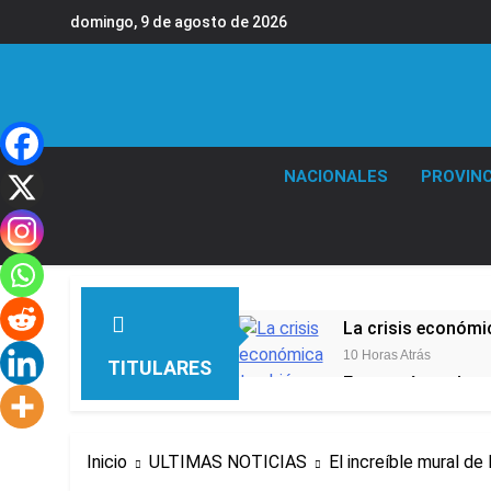
Saltar
domingo, 9 de agosto de 2026
al
contenido
NACIONALES
PROVINC
La crisis económic
10 Horas Atrás
TITULARES
Economía en dos 
16 Horas Atrás
Murió Jorge Messi,
Inicio
ULTIMAS NOTICIAS
El increíble mural de 
21 Horas Atrás