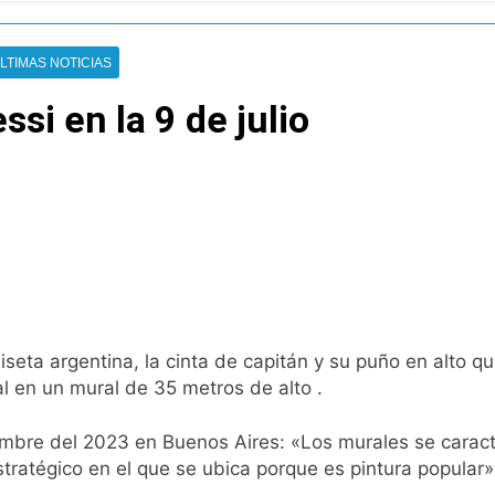
e imputado formalmente por abuso sexual
CTA profundizan su plan de lucha con nuevas marchas contra
LTIMAS NOTICIAS
ssi en la 9 de julio
Quilmeño: boxeo de primer nivel en la sede de Quilmes
lmes celebró la visita del Papa León XIV a la Argentina
ura se sumaron a la marcha frente al Congreso contra la Ley 
tiva para los activos argentinos: cayeron las acciones en Wal
nó los disturbios frente al Congreso y calificó a los respo
seta argentina, la cinta de capitán y su puño en alto que
al en un mural de 35 metros de alto .
de la Cerveza: los tres secretos para servirla correctamente
bre del 2023 en Buenos Aires: «Los murales se caracteri
nstala en Buenos Aires: mejora el tiempo y llegan las tempera
stratégico en el que se ubica porque es pintura popular»