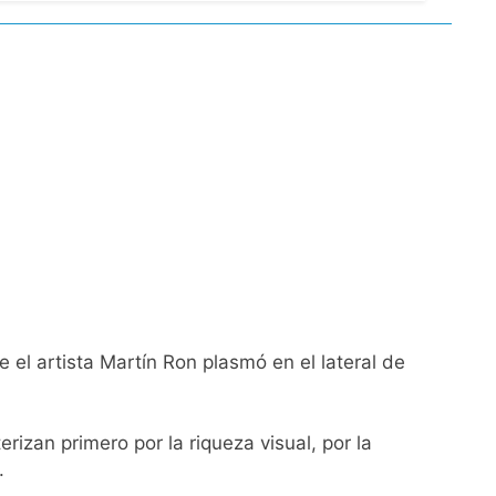
 el Gobierno
de Propiedad Privada
l Street y el riesgo país quedó al borde
nsables como «delincuentes anarquistas»
 el artista Martín Ron plasmó en el lateral de
zan primero por la riqueza visual, por la
turas más bajas de la semana
.