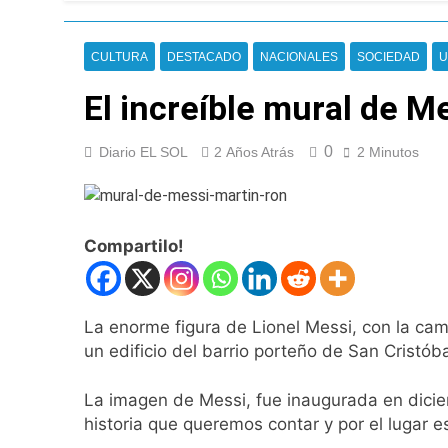
Thiago Medina fu
22 Horas Atrás
La CGT y las dos 
CULTURA
DESTACADO
NACIONALES
SOCIEDAD
U
23 Horas Atrás
El increíble mural de Me
La noche del Afro 
2 Días Atrás
La Diócesis de Qui
0
Diario EL SOL
2 Años Atrás
2 Minutos
2 Días Atrás
Figuras de la cult
2 Días Atrás
Compartilo!
Nueva jornada nega
de los 450 puntos
2 Días Atrás
Jorge Macri conde
La enorme figura de Lionel Messi, con la cami
2 Días Atrás
un edificio del barrio porteño de San Cristób
Día Internacional 
2 Días Atrás
La imagen de Messi, fue inaugurada en diciem
El frío polar se i
historia que queremos contar y por el lugar e
2 Días Atrás