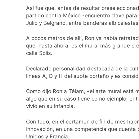
Día de San Cayetan
Así fue que, antes de resultar preseleccionad
2 Días Atrás
partido contra México -encuentro clave para 
El Senado aprobó l
Julio y Belgrano, entre banderas albicelestes
2 Días Atrás
Incidentes frente 
A pocos metros de allí, Ron ya había retrata
enfrentamientos
que, hasta ahora, es el mural más grande cr
2 Días Atrás
calle Solís.
La Fiscalía rechaz
2 Días Atrás
Declarado personalidad destacada de la cultur
67 barrios full LE
líneas A, D y H del subte porteño y es consi
2 Días Atrás
El temporal se des
Como dijo Ron a Télam, «el arte mural está mu
2 Días Atrás
algo que en su caso tiene como ejemplo, ent
Kicillof marchó co
vivió en su infancia.
3 Días Atrás
Con todo, en el certamen de fin de mes habr
Innovación, en una competencia que cuenta c
Unidos y Francia.