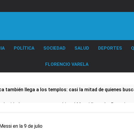
Diario EL SOL
IA
POLÍTICA
SOCIEDAD
SALUD
DEPORTES
Q
FLORENCIO VARELA
a también llega a los templos: casi la mitad de quienes busc
velocidades
Lionel Messi llegará a Rosario p
17 Horas Atrás
 padre de Lionel Messi, a los 68 años
Messi en la 9 de julio