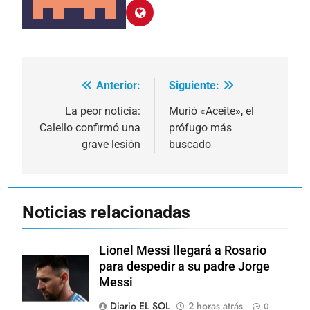
Anterior:
Siguiente:
Navegación
de
La peor noticia:
Murió «Aceite», el
Calello confirmó una
prófugo más
entradas
grave lesión
buscado
Noticias relacionadas
Lionel Messi llegará a Rosario
para despedir a su padre Jorge
Messi
Diario EL SOL
2 horas atrás
0