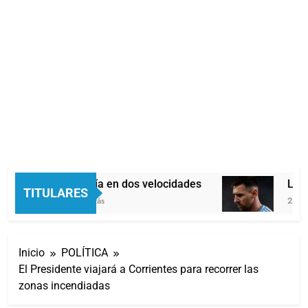
Economía en dos velocidades
Lione
TITULARES
2 Horas Atrás
2 Horas
Inicio
POLÍTICA
El Presidente viajará a Corrientes para recorrer las
zonas incendiadas