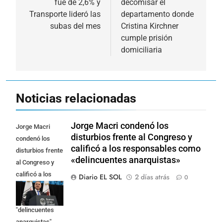
fue de 2,6% y
decomisar el
entradas
Transporte lideró las
departamento donde
subas del mes
Cristina Kirchner
cumple prisión
domiciliaria
Noticias relacionadas
Jorge Macri condenó los
Jorge Macri
disturbios frente al Congreso y
condenó los
calificó a los responsables como
disturbios frente
«delincuentes anarquistas»
al Congreso y
calificó a los
Diario EL SOL
2 días atrás
0
responsables
como
"delincuentes
anarquistas"