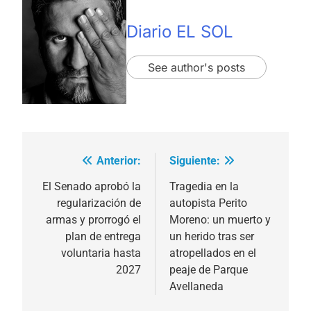
Diario EL SOL
See author's posts
Anterior:
Siguiente:
Navegación
de
El Senado aprobó la
Tragedia en la
regularización de
autopista Perito
entradas
armas y prorrogó el
Moreno: un muerto y
plan de entrega
un herido tras ser
voluntaria hasta
atropellados en el
2027
peaje de Parque
Avellaneda