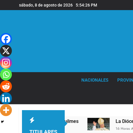
Saltar
sábado, 8 de agosto de 2026
5:54:27 PM
al
contenido
NACIONALES
PROVIN
 nivel en la sede de Quilmes
La Diócesis de Q
16 Horas Atrás
TITULARES