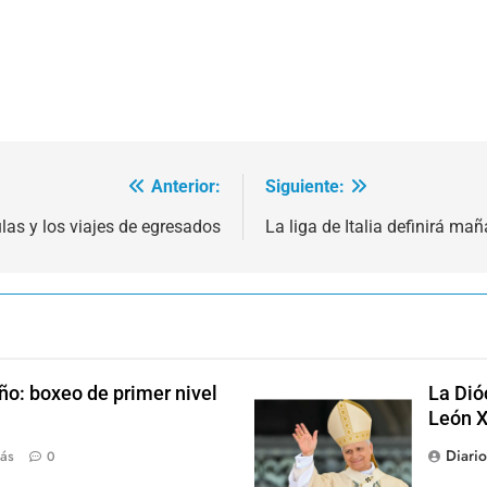
Anterior:
Siguiente:
ulas y los viajes de egresados
La liga de Italia definirá m
ño: boxeo de primer nivel
La Dió
León X
Diari
ás
0