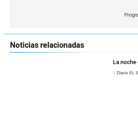
Navegación
de
Progr
entradas
Noticias relacionadas
La noche 
Diario EL 