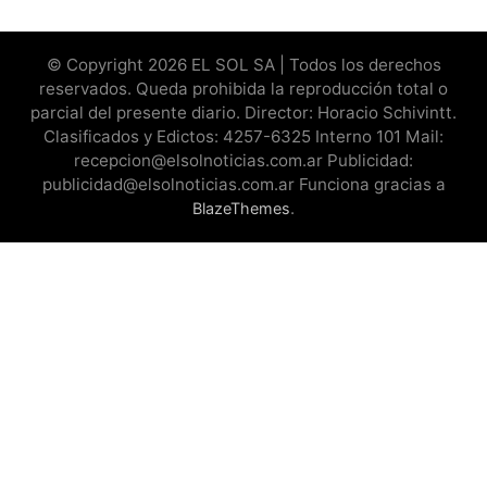
© Copyright 2026 EL SOL SA | Todos los derechos
reservados. Queda prohibida la reproducción total o
parcial del presente diario. Director: Horacio Schivintt.
Clasificados y Edictos: 4257-6325 Interno 101 Mail:
recepcion@elsolnoticias.com.ar Publicidad:
publicidad@elsolnoticias.com.ar Funciona gracias a
.
BlazeThemes