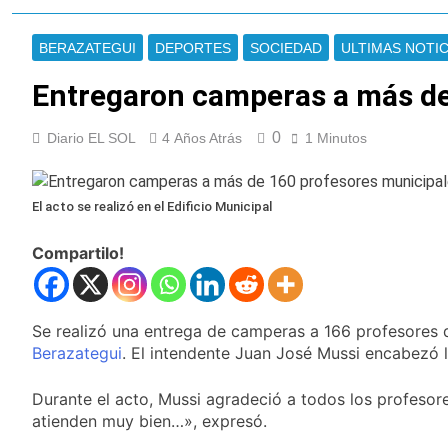
enfrentamientos
contra Pity Alvarez
67 barrios full LED en
Florencio Varela
BERAZATEGUI
DEPORTES
SOCIEDAD
ULTIMAS NOTIC
23 Horas Atrás
El temporal se
Entregaron camperas a más de
despide del AMBA:
cuándo dejará de
23 Horas Atrás
0
Diario EL SOL
4 Años Atrás
1 Minutos
llover y llega una ola
Kicillof marchó
de frío con mínimas
contra la Ley de
cercanas a 1°C
Propiedad Privada de
24 Horas Atrás
Milei
El acto se realizó en el Edificio Municipal
Renunció el
subsecretario de
Compartilo!
Seguridad de
1 Día Atrás
Quilmes, Hernán
Candela Arizaga
Ocampo, tras la
confirmó que tuvo un
difusión de chats
«brote psicótico» por
1 Día Atrás
Se realizó una entrega de camperas a 166 profesores d
privados
consumo con
La Libertad Avanza
Berazategui
. El intendente Juan José Mussi encabezó 
Facundo Moyano
consiguió la mayoría
y rechazó el pedido
1 Día Atrás
Durante el acto, Mussi agradeció a todos los profesore
del peronismo de
Masiva movilización
atienden muy bien…», expresó.
girar el proyecto a
al Congreso contra el
comisión