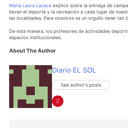
proyecto oficial de
1 Día Atrás
María Laura Lacava
explicó sobre la entrega de camper
Ley de Propiedad
La Diócesis de
llevan el deporte y la recreación a cada lugar de nue
Privada
Quilmes celebra la
las localidades. Para nosotros es un orgullo tener tan
fiesta de San
1 Día Atrás
Cayetano
La Línea 148 pasó a
De esta manera, los profesores de actividades deportiv
ser operada por La
espacios institucionales.
Central de Vicente
1 Día Atrás
López
La Municipalidad de
About The Author
Quilmes limpió
sumideros y
1 Día Atrás
desagües en medio
de las lluvias
Diario EL SOL
See author's posts