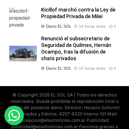
Kicillof marchó contra la Ley de
Propiedad Privada de Milei
Diario EL SOL
14 horas atrás
0
Renunció el subsecretario de
Seguridad de Quilmes, Hernán
Ocampo, tras la difusión de
chats privados
Diario EL SOL
15 horas atrás
0
© Copyright 2026 EL SOL SA | Todos los derechos
reservados. Queda prohibida la reproducción total o
parcial del presente diario. Director: Horacio Schivintt.
Clasificados y Edictos: 4257-6325 Interno 101 Mail:
recepcion@elsolnoticias.com.ar Publicidad:
publicidad@elsolnoticias.com.ar Funciona gracias a