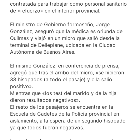
contra la reforma de la Ley
contratada para trabajar como personal sanitario
Tormentas severas y fuertes
de Tierras
de «refuerzo» en el interior provincial.
ráfagas de viento: más de
10 provincias bajo alerta
23 Horas Atrás
meteorológica
El ministro de Gobierno formoseño, Jorge
Senado debate el proyecto
González, aseguró que la médica es oriunda de
sobre propiedad privada
con foco en los desalojos
Quilmes y viajó en un micro que salió desde la
1 Día Atrás
terminal de Dellepiane, ubicada en la Ciudad
Día del Cirujano Torácico:
Autónoma de Buenos Aires.
una especialidad clave para
el cuidado de la salud
1 Día Atrás
respiratoria en el Sanatorio
El mismo González, en conferencia de prensa,
Alerta naranja en Quilmes
Urquiza
agregó que tras el arribo del micro, «se hicieron
por tormentas severas y
fuertes ráfagas de viento
38 hisopados (a todo el pasaje) y ella salió
1 Día Atrás
positivo».
Mientras que «los test del marido y de la hija
dieron resultados negativos».
El resto de los pasajeros se encuentra en la
Escuela de Cadetes de la Policía provincial en
aislamiento, a la espera de un segundo hisopado
ya que todos fueron negativos.