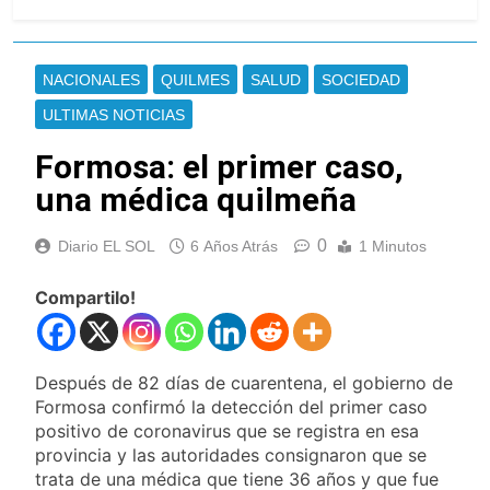
Masiva movilización
proyecto a comisión
al Congreso contra el
proyecto oficial de
16 Horas Atrás
Ley de Propiedad
La Diócesis de
NACIONALES
QUILMES
SALUD
SOCIEDAD
Privada
Quilmes celebra la
fiesta de San
ULTIMAS NOTICIAS
16 Horas Atrás
Cayetano
La Línea 148 pasó a ser
Formosa: el primer caso,
operada por La Central de
Vicente López
una médica quilmeña
17 Horas Atrás
La Municipalidad de Quilmes
limpió sumideros y
0
Diario EL SOL
6 Años Atrás
1 Minutos
desagües en medio de las
17 Horas Atrás
lluvias
Transporte: un asistente
Compartilo!
virtual para consultar
infracciones en segundos
18 Horas Atrás
Una gran convocatoria en
Después de 82 días de cuarentena, el gobierno de
la obra teatral «Los
Abuelos No Mienten»
Formosa confirmó la detección del primer caso
19 Horas Atrás
positivo de coronavirus que se registra en esa
Marcha al Congreso: cortes,
provincia y las autoridades consignaron que se
desvíos y operativo de
seguridad por la protesta
trata de una médica que tiene 36 años y que fue
22 Horas Atrás