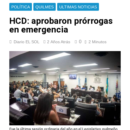
POLÍTICA
QUILMES
ULTIMAS NOTICIAS
HCD: aprobaron prórrogas
en emergencia
0
Diario EL SOL
2 Años Atrás
2 Minutos
Fue la última sesión ordinaria del año en el Legislativo quilmeño