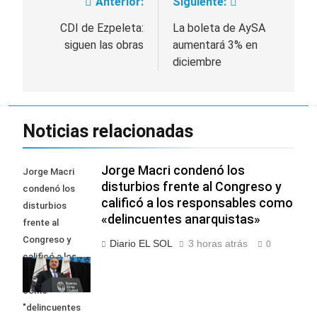
Anterior:
Siguiente:
Navegación
de
CDI de Ezpeleta:
La boleta de AySA
siguen las obras
aumentará 3% en
entradas
diciembre
Noticias relacionadas
Jorge Macri condenó los
Jorge Macri
disturbios frente al Congreso y
condenó los
calificó a los responsables como
disturbios
«delincuentes anarquistas»
frente al
Congreso y
Diario EL SOL
3 horas atrás
0
calificó a los
responsables
como
"delincuentes