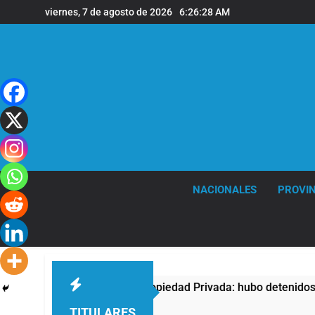
Saltar
viernes, 7 de agosto de 2026
6:26:29 AM
al
contenido
NACIONALES
PROVIN
sta contra la Ley de Propiedad Privada: hubo detenidos y enfr
TITULARES