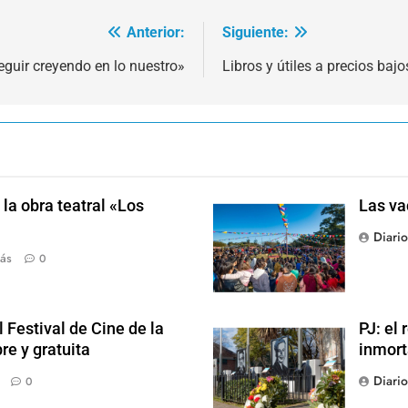
Anterior:
Siguiente:
guir creyendo en lo nuestro»
Libros y útiles a precios bajo
la obra teatral «Los
Las va
Diari
ás
0
 Festival de Cine de la
PJ: el
re y gratuita
inmort
Diari
0