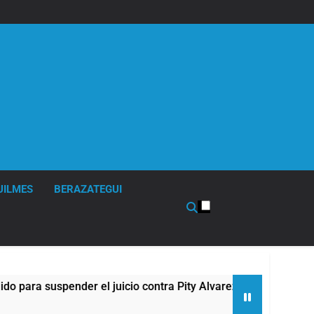
UILMES
BERAZATEGUI
 suspender el juicio contra Pity Alvarez
67 bar
7 Horas 