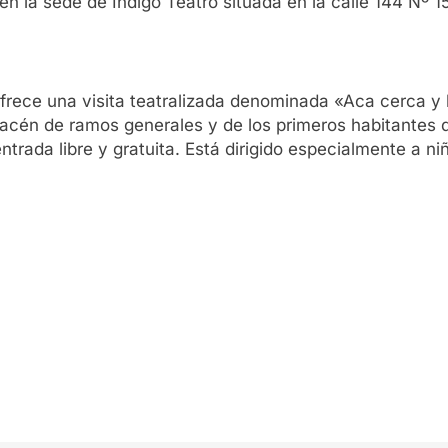
n la sede de Indigo Teatro situada en la calle 144 Nº 1
 ofrece una visita teatralizada denominada «Aca cerca 
almacén de ramos generales y de los primeros habitante
ntrada libre y gratuita. Está dirigido especialmente a ni