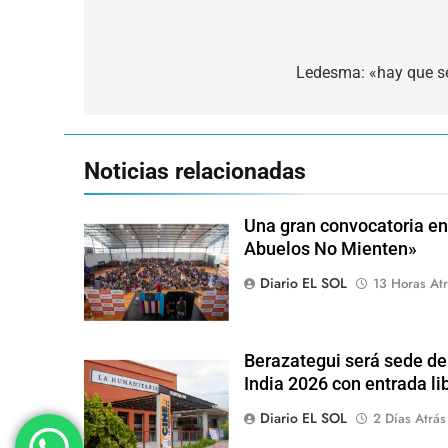
Navegación
de
Ledesma: «hay que se
entradas
Noticias relacionadas
Una gran convocatoria en 
Abuelos No Mienten»
Diario EL SOL
13 Horas Atr
Berazategui será sede del
India 2026 con entrada lib
Diario EL SOL
2 Días Atrás