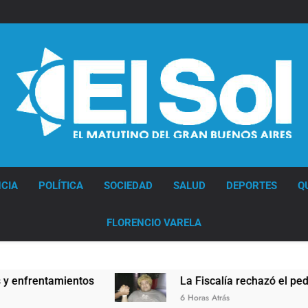
Diario EL SOL
CIA
POLÍTICA
SOCIEDAD
SALUD
DEPORTES
Q
FLORENCIO VARELA
entamientos
La Fiscalía rechazó el pedido para
6 Horas Atrás