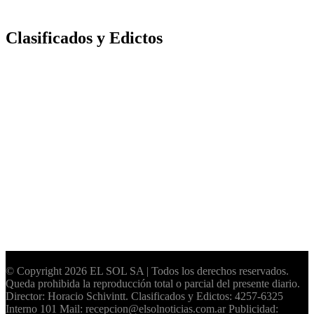
Clasificados y Edictos
© Copyright 2026 EL SOL SA | Todos los derechos reservados.
Queda prohibida la reproducción total o parcial del presente diario.
Director: Horacio Schivintt. Clasificados y Edictos: 4257-6325
Interno 101 Mail: recepcion@elsolnoticias.com.ar Publicidad: