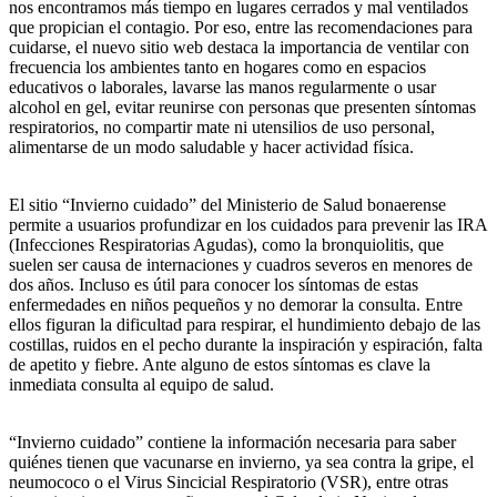
nos encontramos más tiempo en lugares cerrados y mal ventilados
que propician el contagio. Por eso, entre las recomendaciones para
cuidarse, el nuevo sitio web destaca la importancia de ventilar con
frecuencia los ambientes tanto en hogares como en espacios
educativos o laborales, lavarse las manos regularmente o usar
alcohol en gel, evitar reunirse con personas que presenten síntomas
respiratorios, no compartir mate ni utensilios de uso personal,
alimentarse de un modo saludable y hacer actividad física.
El sitio “Invierno cuidado” del Ministerio de Salud bonaerense
permite a usuarios profundizar en los cuidados para prevenir las IRA
(Infecciones Respiratorias Agudas), como la bronquiolitis, que
suelen ser causa de internaciones y cuadros severos en menores de
dos años. Incluso es útil para conocer los síntomas de estas
enfermedades en niños pequeños y no demorar la consulta. Entre
ellos figuran la dificultad para respirar, el hundimiento debajo de las
costillas, ruidos en el pecho durante la inspiración y espiración, falta
de apetito y fiebre. Ante alguno de estos síntomas es clave la
inmediata consulta al equipo de salud.
“Invierno cuidado” contiene la información necesaria para saber
quiénes tienen que vacunarse en invierno, ya sea contra la gripe, el
neumococo o el Virus Sincicial Respiratorio (VSR), entre otras