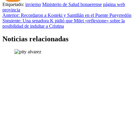
Etiquetado:
invierno
Ministerio de Salud bonaerense
página web
provincia
Navegación
Anterior:
Recordaron a Kosteki y Santillán en el Puente Pueyrredón
Siguiente:
Una senadora K pidió que Milei «reflexione» sobre la
de
posibilidad de indultar a Cristina
entradas
Noticias relacionadas