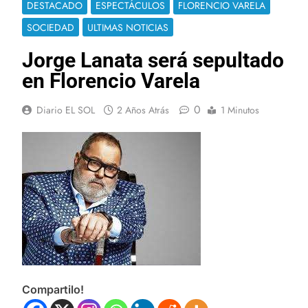
DESTACADO
ESPECTÁCULOS
FLORENCIO VARELA
SOCIEDAD
ULTIMAS NOTICIAS
Jorge Lanata será sepultado
en Florencio Varela
0
Diario EL SOL
2 Años Atrás
1 Minutos
Compartilo!