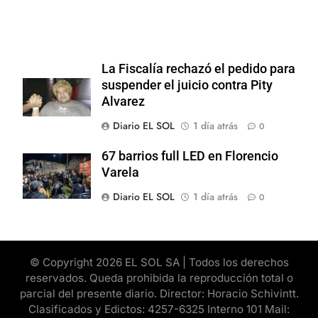
La Fiscalía rechazó el pedido para
suspender el juicio contra Pity
Alvarez
Diario EL SOL
1 día atrás
0
67 barrios full LED en Florencio
Varela
Diario EL SOL
1 día atrás
0
© Copyright 2026 EL SOL SA | Todos los derechos
reservados. Queda prohibida la reproducción total o
parcial del presente diario. Director: Horacio Schivintt.
Clasificados y Edictos: 4257-6325 Interno 101 Mail: