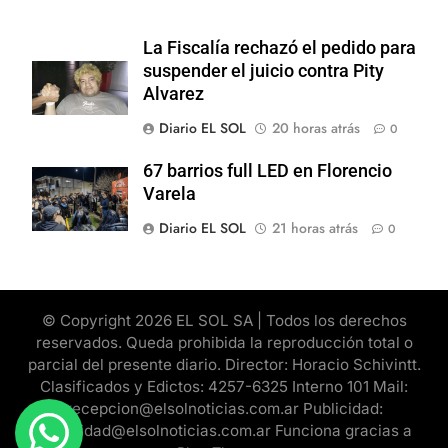
La Fiscalía rechazó el pedido para
suspender el juicio contra Pity
Alvarez
Diario EL SOL
20 horas atrás
0
67 barrios full LED en Florencio
Varela
Diario EL SOL
21 horas atrás
0
© Copyright 2026 EL SOL SA | Todos los derechos
reservados. Queda prohibida la reproducción total o
parcial del presente diario. Director: Horacio Schivintt.
Clasificados y Edictos: 4257-6325 Interno 101 Mail:
recepcion@elsolnoticias.com.ar Publicidad:
publicidad@elsolnoticias.com.ar Funciona gracias a