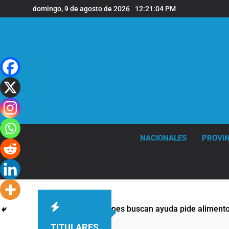
Saltar
domingo, 9 de agosto de 2026
12:21:05 PM
al
contenido
NACIONALES
PROVIN
a mitad de quienes buscan ayuda pide alimentos, dinero o trab
TITULARES