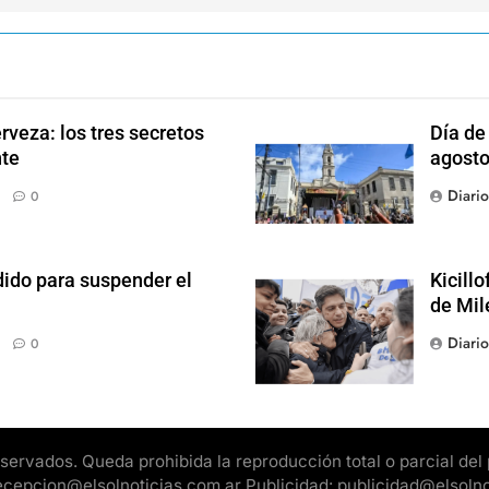
rveza: los tres secretos
Día de
nte
agosto
Diari
0
dido para suspender el
Kicill
de Mil
Diari
0
rvados. Queda prohibida la reproducción total o parcial del pr
 recepcion@elsolnoticias.com.ar Publicidad: publicidad@elsoln