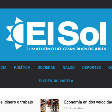
Diario EL SOL
CIA
POLÍTICA
SOCIEDAD
SALUD
DEPORTES
Q
FLORENCIO VARELA
ajo
Economía en dos velocidades
18 Horas Atrás