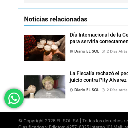
entradas
Noticias relacionadas
Día Internacional de la Ce
para servirla correctame
Diario EL SOL
2 Días Atrás
La Fiscalía rechazó el pe
juicio contra Pity Alvarez
Diario EL SOL
2 Días Atrás
© Copyright 2026 EL SOL SA | Todos los derechos rese
Clasificados y Edictos: 4257-6325 Interno 101 Mail: