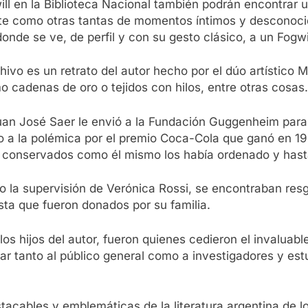
ill en la Biblioteca Nacional también podrán encontrar 
 como otras tantas de momentos íntimos y desconocidos 
nde se ve, de perfil y con su gesto clásico, a un Fogwi
chivo es un retrato del autor hecho por el dúo artístic
o cadenas de oro o tejidos con hilos, entre otras cosas.
uan José Saer le envió a la Fundación Guggenheim para
o a la polémica por el premio Coca-Cola que ganó en 
conservados como él mismo los había ordenado y hasta 
 la supervisión de Verónica Rossi, se encontraban res
sta que fueron donados por su familia.
os hijos del autor, fueron quienes cedieron el invaluable
itar tanto al público general como a investigadores y es
stacables y emblemáticas de la literatura argentina de 