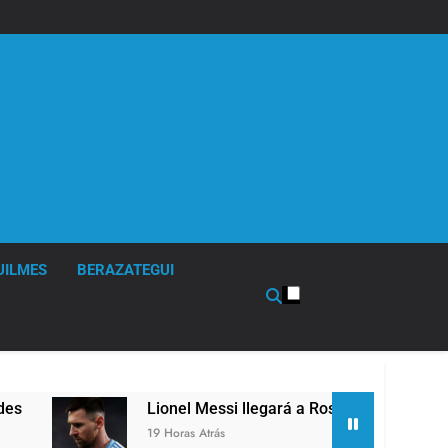
UILMES
BERAZATEGUI
Lionel Messi llegará a Rosario para despedir a su padre 
19 Horas Atrás