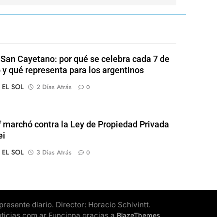
 San Cayetano: por qué se celebra cada 7 de
 y qué representa para los argentinos
o EL SOL
2 Días Atrás
0
of marchó contra la Ley de Propiedad Privada
ei
o EL SOL
3 Días Atrás
0
esente diario. Director: Horacio Schivintt.
oticias.com.ar Funciona gracias a
.
BlazeThemes