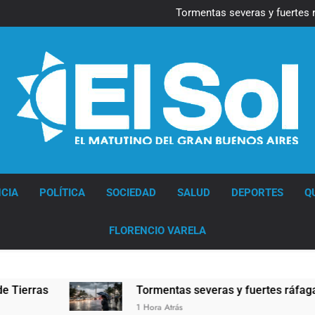
Marcha al Congreso: cor
pr
Tormentas severas y fuertes 
Senado debate el proye
Marcha al Congreso: cor
pr
Tormentas severas y fuertes 
Senado debate el proye
Diario EL SOL
CIA
POLÍTICA
SOCIEDAD
SALUD
DEPORTES
Q
FLORENCIO VARELA
Tormentas severas y fuertes ráfagas de viento: más de 
1 Hora Atrás