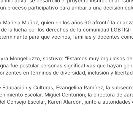
esa iniciativa, se desarrolló el proyecto institucional “
un proceso participativo para arribar a una decisión col
 Mariela Muñoz, quien en los años 90 afrontó la crianza
 de la lucha por los derechos de la comunidad LGBTIQ+ y
e determinante para que vecinos, familias y docentes coi
, Mayra Mongelluzzo, sostuvo: “Estamos muy orgullosos d
nsigna fue postular personas significativas que hayan ge
zontes en términos de diversidad, inclusión y libertad
 Educación y Culturas, Evangelina Ramírez; la subsecret
nimiento Escolar, Miguel Centurión; la directora de Jar
 del Consejo Escolar, Karen Alarcón, junto a autoridade