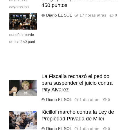
450 puntos
cayeron las
acciones en
Diario EL SOL
17 horas atrás
0
Wall Street y el
riesgo país
quedó al borde
de los 450 punt
La Fiscalía rechazó el pedido
para suspender el juicio contra
Pity Alvarez
Diario EL SOL
1 día atrás
0
Kicillof marchó contra la Ley de
Propiedad Privada de Milei
Diario EL SOL
1 día atrás
0