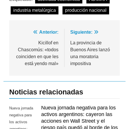
industria metalúrgica
producción nacional
Navegación
Anterior:
Siguiente:
de
Kicillof en
La provincia de
Chascomús: «todos
Buenos Aires lanzó
entradas
coinciden en que les
una moratoria
está yendo mal»
impositiva
Noticias relacionadas
Nueva jornada negativa para los
Nueva jornada
activos argentinos: cayeron las
negativa para
acciones en Wall Street y el
los activos
riesgo país quedó al borde de los
argentinos: