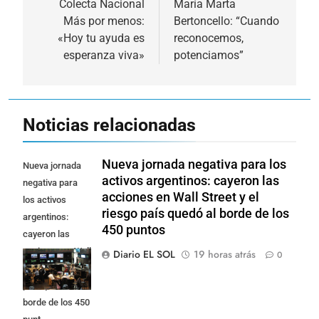
de
Colecta Nacional
María Marta
Más por menos:
Bertoncello: “Cuando
entradas
«Hoy tu ayuda es
reconocemos,
esperanza viva»
potenciamos”
Noticias relacionadas
Nueva jornada negativa para los
Nueva jornada
activos argentinos: cayeron las
negativa para
acciones en Wall Street y el
los activos
riesgo país quedó al borde de los
argentinos:
450 puntos
cayeron las
acciones en Wall
Diario EL SOL
19 horas atrás
0
Street y el riesgo
país quedó al
borde de los 450