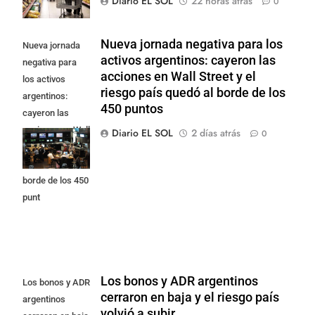
Diario EL SOL
22 horas atrás
0
Nueva jornada negativa para los
Nueva jornada
activos argentinos: cayeron las
negativa para
acciones en Wall Street y el
los activos
riesgo país quedó al borde de los
argentinos:
450 puntos
cayeron las
acciones en Wall
Diario EL SOL
2 días atrás
0
Street y el riesgo
país quedó al
borde de los 450
punt
Los bonos y ADR argentinos
Los bonos y ADR
cerraron en baja y el riesgo país
argentinos
volvió a subir