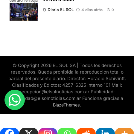
cerraron en baja
y el riesgo país
Diario EL SOL
4 días atrás
0
volvió a subir
© Copyright 2026 EL SOL SA | Todos los derechos
reservados. Queda prohibida la reproducción total o
parcial del presente diario. Director: Horacio Schivintt.
Clasificados y Edictos: 4257-6325 Interno 101 Mail:
recepcion@elsolnoticias.com.ar Publicidad:
publicidad@elsolnoticias.com.ar Funciona gracias a
.
BlazeThemes