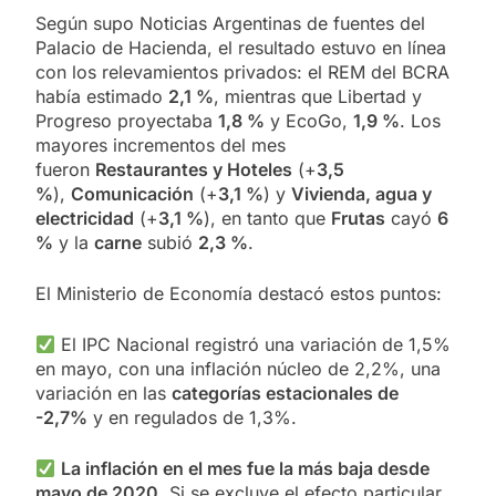
Según supo Noticias Argentinas de fuentes del
Palacio de Hacienda, el resultado estuvo en línea
con los relevamientos privados: el REM del BCRA
había estimado
2,1 %
, mientras que Libertad y
Progreso proyectaba
1,8 %
y EcoGo,
1,9 %
. Los
mayores incrementos del mes
fueron
Restaurantes y Hoteles
(+
3,5
%
),
Comunicación
(+
3,1 %
) y
Vivienda, agua y
electricidad
(+
3,1 %
), en tanto que
Frutas
cayó
6
%
y la
carne
subió
2,3 %
.
El Ministerio de Economía destacó estos puntos:
El IPC Nacional registró una variación de 1,5%
en mayo, con una inflación núcleo de 2,2%, una
variación en las
categorías estacionales de
-2,7%
y en regulados de 1,3%.
La inflación en el mes fue la más baja desde
mayo de 2020.
Si se excluye el efecto particular