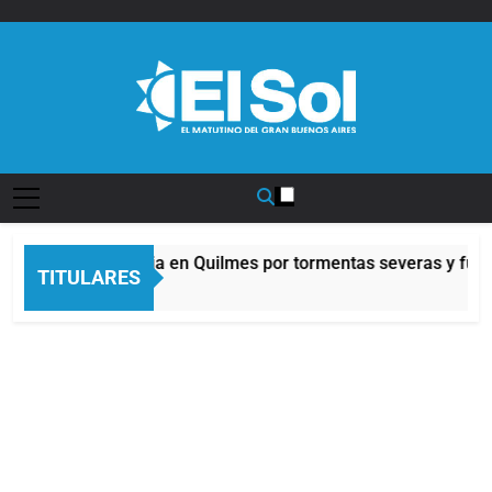
Saltar
al
contenido
Diario EL SOL
Alerta naranja en Quilmes por tormentas severas y fuerte
TITULARES
2 Horas Atrás