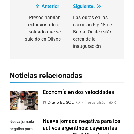
Anterior:
Siguiente:
Navegación
de
Presos habrían
Las obras en las
extorsionado al
escuelas 6 y 48 de
entradas
soldado que se
Bernal Oeste están
suicidó en Olivos
cerca de la
inauguración
Noticias relacionadas
Economía en dos velocidades
Diario EL SOL
4 horas atrás
0
Nueva jornada negativa para los
Nueva jornada
activos argentinos: cayeron las
negativa para