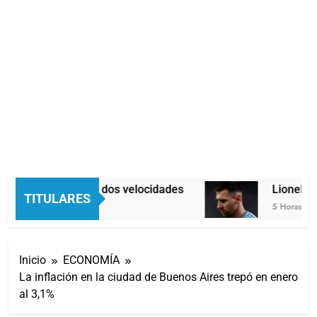
Economía en dos velocidades
Lionel Mes
TITULARES
4 Horas Atrás
5 Horas Atrás
Inicio
ECONOMÍA
La inflación en la ciudad de Buenos Aires trepó en enero
al 3,1%