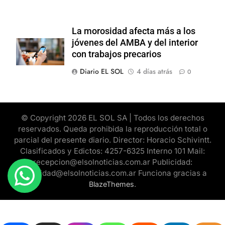
La morosidad afecta más a los
jóvenes del AMBA y del interior
con trabajos precarios
Diario EL SOL
4 días atrás
0
© Copyright 2026 EL SOL SA | Todos los derechos
reservados. Queda prohibida la reproducción total o
parcial del presente diario. Director: Horacio Schivintt.
Clasificados y Edictos: 4257-6325 Interno 101 Mail:
recepcion@elsolnoticias.com.ar Publicidad:
publicidad@elsolnoticias.com.ar Funciona gracias a
.
BlazeThemes