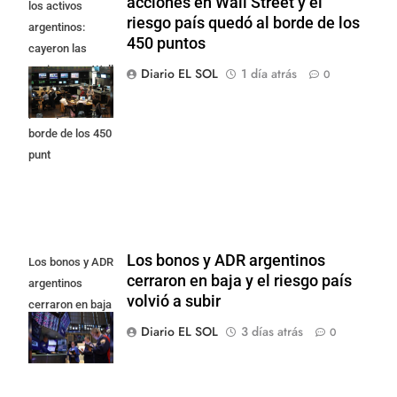
acciones en Wall Street y el
los activos
riesgo país quedó al borde de los
argentinos:
450 puntos
cayeron las
acciones en Wall
Diario EL SOL
1 día atrás
0
Street y el riesgo
país quedó al
borde de los 450
punt
Los bonos y ADR argentinos
Los bonos y ADR
cerraron en baja y el riesgo país
argentinos
volvió a subir
cerraron en baja
y el riesgo país
Diario EL SOL
3 días atrás
0
volvió a subir