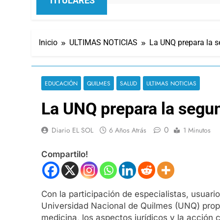
TITULARES
Inicio
ULTIMAS NOTICIAS
La UNQ prepara la s
EDUCACIÓN
QUILMES
SALUD
ULTIMAS NOTICIAS
La UNQ prepara la segu
0
Diario EL SOL
6 Años Atrás
1 Minutos
Compartilo!
Con la participación de especialistas, usuari
Universidad Nacional de Quilmes (UNQ) propon
medicina, los aspectos jurídicos y la acción 