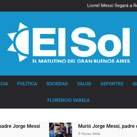
Lionel Messi llegará a 
Murió Jorge 
Thiago Medina 
Lionel Messi llegará a 
Murió Jorge 
Thiago Medina 
Diario EL SOL
CIA
POLÍTICA
SOCIEDAD
SALUD
DEPORTES
Q
FLORENCIO VARELA
Jorge Messi
Murió Jorge Messi, padre de Lione
9 Horas Atrás