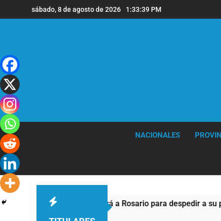
Saltar
sábado, 8 de agosto de 2026
1:33:39 PM
al
contenido
NACIONALES
PROVIN
Lionel Messi llegará a Rosario para despedir a su padre 
6 Horas Atrás