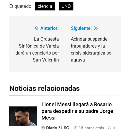
Etiquetado:
ciencia
UNQ
Anterior:
Siguiente:
Navegación
de
La Orquesta
Acindar suspende
Sinfónica de Varela
trabajadores y la
entradas
dará un concierto por
crisis siderúrgica se
San Valentín
agrava
Noticias relacionadas
Lionel Messi llegará a Rosario
para despedir a su padre Jorge
Messi
Diario EL SOL
15 horas atrás
0